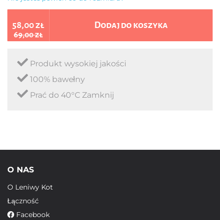
58,00 zł
Dodaj do koszyka
69,00 zł
Produkt wysokiej jakości
100% bawełny
Prać do 40°C Zamknij
O NAS
O Leniwy Kot
Łączność
Facebook