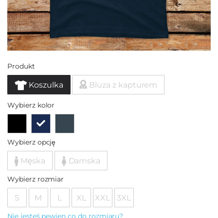
Produkt
Koszulka
Bluza z kapturem
Wybierz kolor
Wybierz opcję
Męska
Damska
Wybierz rozmiar
S
M
L
XL
XXL
3XL
Nie jesteś pewien co do rozmiaru?