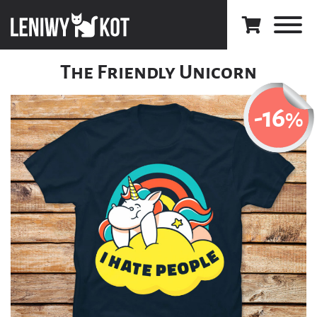
The Friendly Unicorn
-16
%