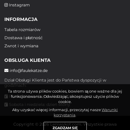
Instagram
INFORMACJA
Tabela rozmiarów
Dostawa i płatność
Zwrot i wymiana
OBSŁUGA KLIENTA
info@faulekatze.de
Dział Obsługi Klienta jest do Państwa dyspozycji w
godzinach:
Ta strona używa plików cookies, bowiem są one ważne dla jej
Poniedziałek - piątek: 10:00 - 19:00
funkcjonowania. Odwiedzając, akceptujesz użycie plików
cookie.
Sobota i niedziela: dzień wolny
Aby uzyskać więcej informacji, przeczytaj nasze
Warunki
korzystania
.
Copyright © 2026 Leniwykot.com. Wszystkie prawa
ZGADZAM SIĘ
zastrzeżone.