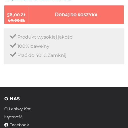
58,00 zł
Dodaj do koszyka
69,00 zł
Produkt wysokiej jakości
100% bawełny
Prać do 40°C Zamknij
O NAS
O Leniwy Kot
Łączność
Facebook