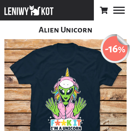
Alien Unicorn
-16
%