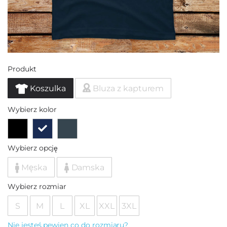
Produkt
Koszulka
Bluza z kapturem
Wybierz kolor
Wybierz opcję
Męska
Damska
Wybierz rozmiar
S
M
L
XL
XXL
3XL
Nie jesteś pewien co do rozmiaru?