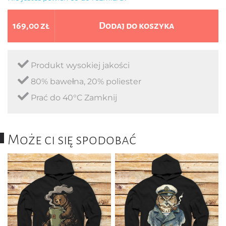
169,00 zł
Dodaj do koszyka
Produkt wysokiej jakości
80% bawełna, 20% poliester
Prać do 40°C Zamknij
Może ci się spodobać