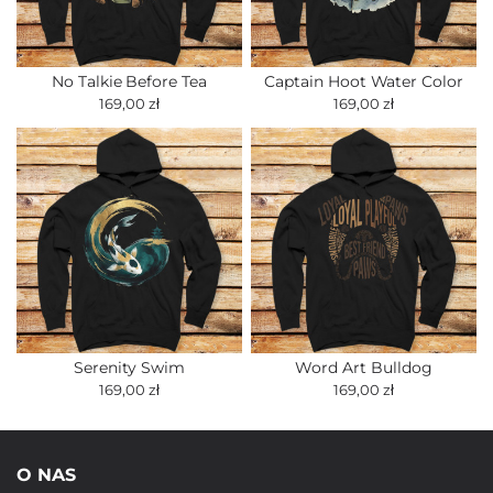
No Talkie Before Tea
Captain Hoot Water Color
169,00 zł
169,00 zł
Serenity Swim
Word Art Bulldog
169,00 zł
169,00 zł
O NAS