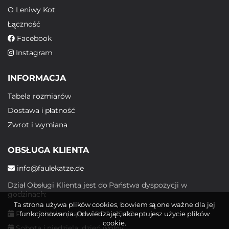
O Leniwy Kot
Łączność
Facebook
Instagram
INFORMACJA
Tabela rozmiarów
Dostawa i płatność
Zwrot i wymiana
OBSŁUGA KLIENTA
info@faulekatze.de
Dział Obsługi Klienta jest do Państwa dyspozycji w
godzinach:
Ta strona używa plików cookies, bowiem są one ważne dla jej
Poniedziałek - piątek: 10:00 - 19:00
funkcjonowania. Odwiedzając, akceptujesz użycie plików
cookie.
Sobota i niedziela: dzień wolny