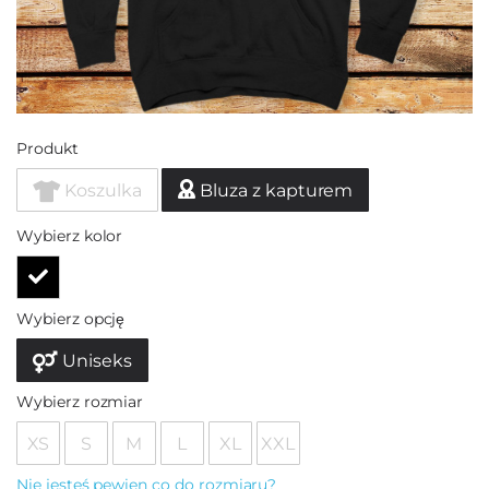
Produkt
Koszulka
Bluza z kapturem
Wybierz kolor
Wybierz opcję
Uniseks
Wybierz rozmiar
XS
S
M
L
XL
XXL
Nie jesteś pewien co do rozmiaru?