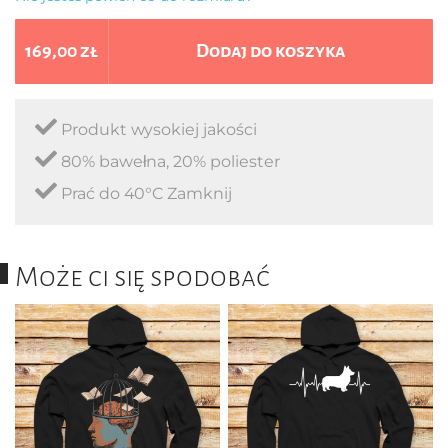
169,00 zł
Dodaj do koszyka
Produkt wysokiej jakości
80% bawełna, 20% poliester
Prać do 40°C Zamknij
Może ci się spodobać