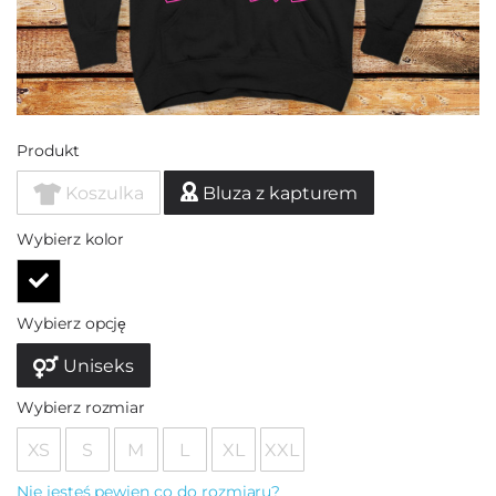
Produkt
Koszulka
Bluza z kapturem
Wybierz kolor
Wybierz opcję
Uniseks
Wybierz rozmiar
XS
S
M
L
XL
XXL
Nie jesteś pewien co do rozmiaru?