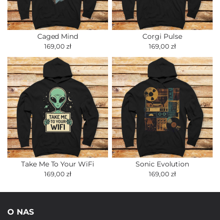
Caged Mind
Corgi Pulse
169,00 zł
169,00 zł
Take Me To Your WiFi
Sonic Evolution
169,00 zł
169,00 zł
O NAS