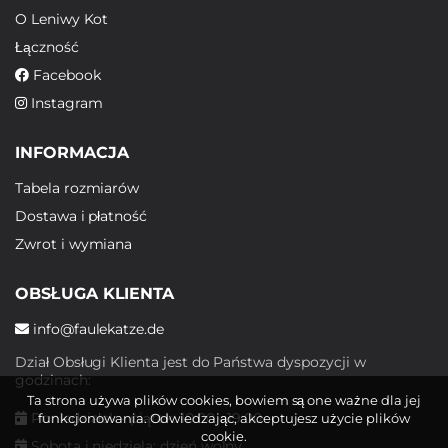
O Leniwy Kot
Łączność
Facebook
Instagram
INFORMACJA
Tabela rozmiarów
Dostawa i płatność
Zwrot i wymiana
OBSŁUGA KLIENTA
info@faulekatze.de
Dział Obsługi Klienta jest do Państwa dyspozycji w
godzinach:
Ta strona używa plików cookies, bowiem są one ważne dla jej
Poniedziałek - piątek: 10:00 - 19:00
funkcjonowania. Odwiedzając, akceptujesz użycie plików
cookie.
Sobota i niedziela: dzień wolny