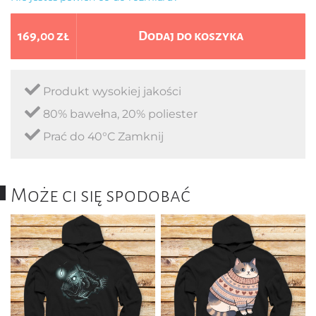
169,00 zł
Dodaj do koszyka
Produkt wysokiej jakości
80% bawełna, 20% poliester
Prać do 40°C Zamknij
Może ci się spodobać