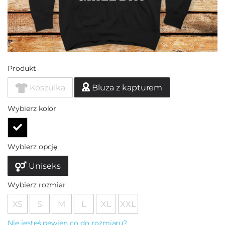
Produkt
Koszulka
Bluza z kapturem
Wybierz kolor
Wybierz opcję
Uniseks
Wybierz rozmiar
XS
S
M
L
XL
XXL
Nie jesteś pewien co do rozmiaru?