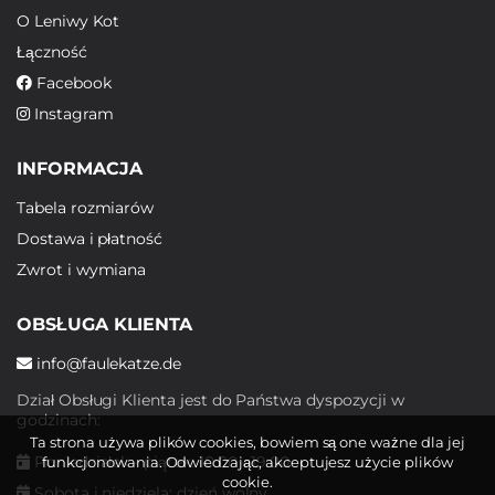
O Leniwy Kot
Łączność
Facebook
Instagram
INFORMACJA
Tabela rozmiarów
Dostawa i płatność
Zwrot i wymiana
OBSŁUGA KLIENTA
info@faulekatze.de
Dział Obsługi Klienta jest do Państwa dyspozycji w
godzinach:
Ta strona używa plików cookies, bowiem są one ważne dla jej
Poniedziałek - piątek: 10:00 - 19:00
funkcjonowania. Odwiedzając, akceptujesz użycie plików
cookie.
Sobota i niedziela: dzień wolny