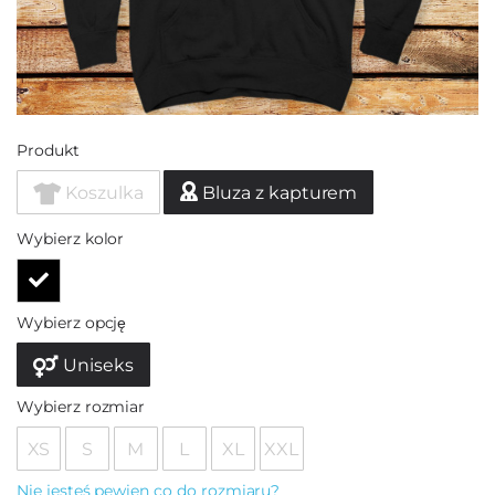
Produkt
Koszulka
Bluza z kapturem
Wybierz kolor
Wybierz opcję
Uniseks
Wybierz rozmiar
XS
S
M
L
XL
XXL
Nie jesteś pewien co do rozmiaru?