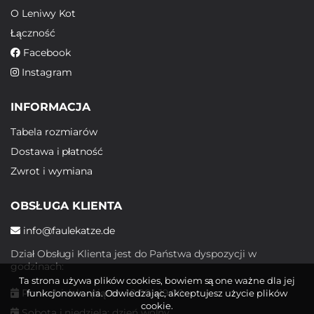
O Leniwy Kot
Łączność
Facebook
Instagram
INFORMACJA
Tabela rozmiarów
Dostawa i płatność
Zwrot i wymiana
OBSŁUGA KLIENTA
info@faulekatze.de
Dział Obsługi Klienta jest do Państwa dyspozycji w
godzinach:
Ta strona używa plików cookies, bowiem są one ważne dla jej
Poniedziałek - piątek: 10:00 - 19:00
funkcjonowania. Odwiedzając, akceptujesz użycie plików
cookie.
Sobota i niedziela: dzień wolny