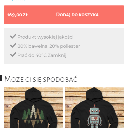
169,00 zł
Dodaj do koszyka
Produkt wysokiej jakości
80% bawełna, 20% poliester
Prać do 40°C Zamknij
Może ci się spodobać