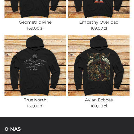
Geometric Pine
Empathy Overload
169,00 zł
169,00 zł
True North
Avian Echoes
169,00 zł
169,00 zł
O NAS