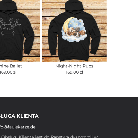
nine Ballet
Night-Night Pups
169,00 zł
169,00 zł
ŁUGA KLIENTA
fo@faulekatze.de
ł Obsługi Klienta jest do Państwa dyspozycji w