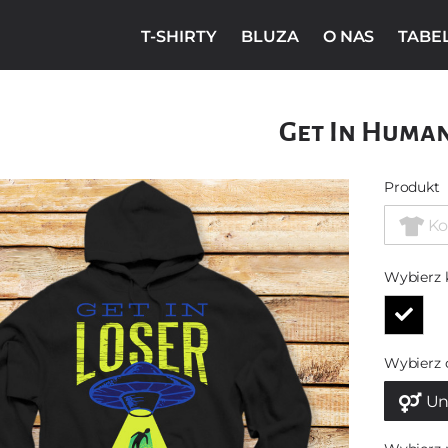
T-SHIRTY
BLUZA
O NAS
TABE
Get In Huma
Produkt
Ko
Wybierz 
Wybierz 
Un