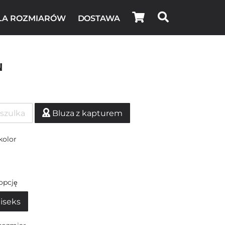
LA ROZMIARÓW
DOSTAWA
n
szulka
Bluza z kapturem
kolor
opcję
iseks