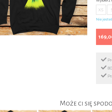
Wybierz 
XS
Nie jest
169,0
Pr
80
Pr
Może ci się spod