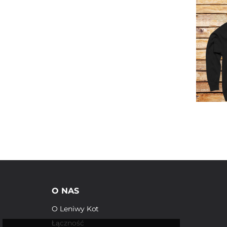
O NAS
O Leniwy Kot
Łączność