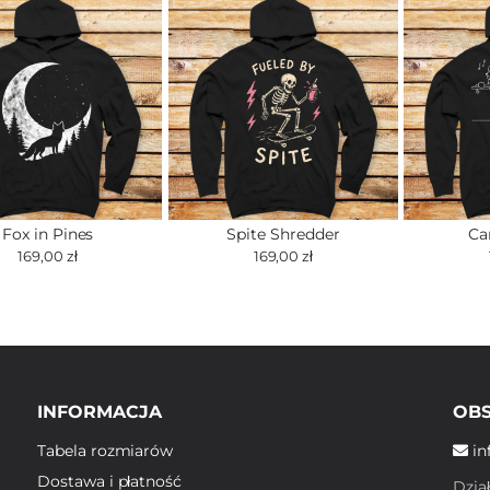
Fox in Pines
Spite Shredder
Ca
169,00 zł
169,00 zł
INFORMACJA
OBS
Tabela rozmiarów
in
Dostawa i płatność
Dzia