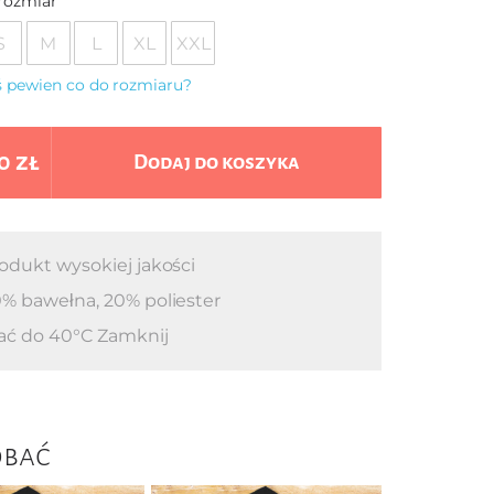
rozmiar
S
M
L
XL
XXL
eś pewien co do rozmiaru?
0 zł
Dodaj do koszyka
odukt wysokiej jakości
% bawełna, 20% poliester
ać do 40°C Zamknij
obać