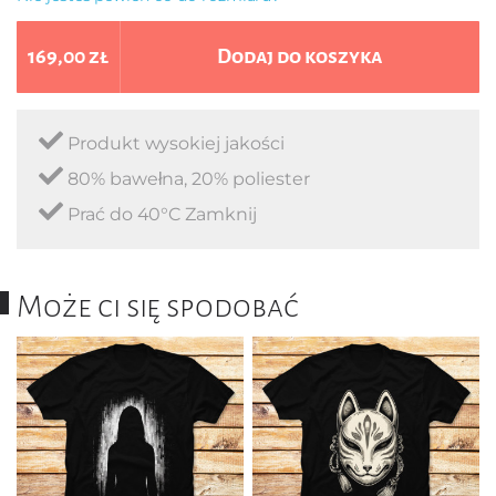
169,00 zł
Dodaj do koszyka
Produkt wysokiej jakości
80% bawełna, 20% poliester
Prać do 40°C Zamknij
Może ci się spodobać