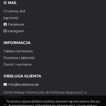
O NAS
O Leniwy Kot
Łączność
Facebook
Instagram
INFORMACJA
Tabela rozmiarów
Dostawa i płatność
Zwrot i wymiana
OBSŁUGA KLIENTA
info@faulekatze.de
Dział Obsługi Klienta jest do Państwa dyspozycji w
godzinach:
Ta strona używa plików cookies, bowiem są one ważne dla jej
Poniedziałek - piątek: 10:00 - 19:00
funkcjonowania. Odwiedzając, akceptujesz użycie plików