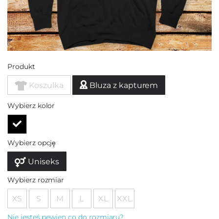
Produkt
Koszulka
Bluza z kapturem
Wybierz kolor
Wybierz opcję
Uniseks
Wybierz rozmiar
XS
S
M
L
XL
XXL
Nie jesteś pewien co do rozmiaru?