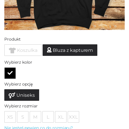
Produkt
Koszulka
Bluza z kapturem
Wybierz kolor
Wybierz opcję
Uniseks
Wybierz rozmiar
XS
S
M
L
XL
XXL
Nie jesteś pewien co do rozmiaru?