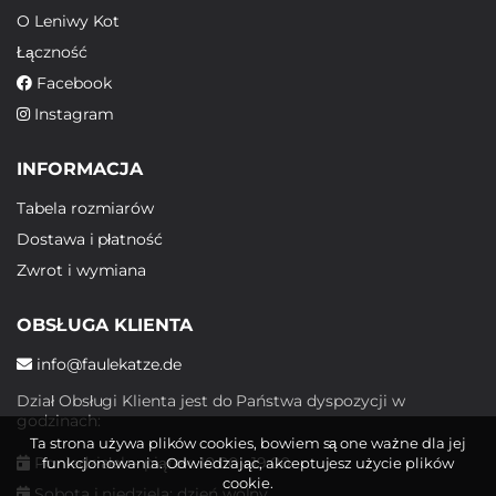
O Leniwy Kot
Łączność
Facebook
Instagram
INFORMACJA
Tabela rozmiarów
Dostawa i płatność
Zwrot i wymiana
OBSŁUGA KLIENTA
info@faulekatze.de
Dział Obsługi Klienta jest do Państwa dyspozycji w
godzinach:
Ta strona używa plików cookies, bowiem są one ważne dla jej
Poniedziałek - piątek: 10:00 - 19:00
funkcjonowania. Odwiedzając, akceptujesz użycie plików
cookie.
Sobota i niedziela: dzień wolny