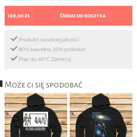
169,00 zł
Dodaj do koszyka
Produkt wysokiej jakości
80% bawełna, 20% poliester
Prać do 40°C Zamknij
Może ci się spodobać