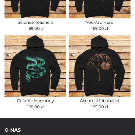
Science Teachers
You Are Here
169,00 zł
169,00 zł
Cosmic Harmony
Arboreal Fibonacci
169,00 zł
169,00 zł
O NAS