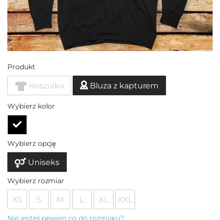
Produkt
Koszulka
Bluza z kapturem
Wybierz kolor
Wybierz opcję
Uniseks
Wybierz rozmiar
XS
S
M
L
XL
XXL
Nie jesteś pewien co do rozmiaru?