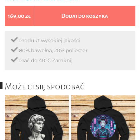
169,00 zł
Dodaj do koszyka
Produkt wysokiej jakości
80% bawełna, 20% poliester
Prać do 40°C Zamknij
Może ci się spodobać