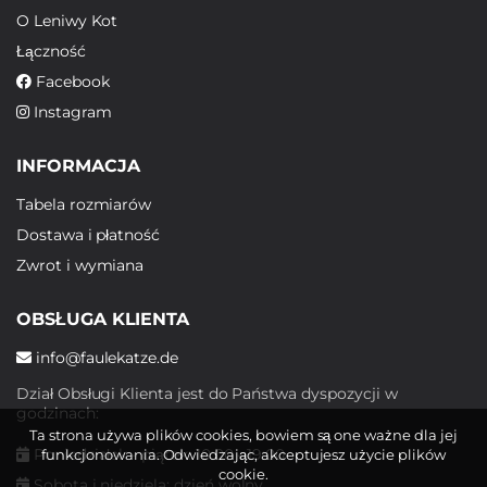
O Leniwy Kot
Łączność
Facebook
Instagram
INFORMACJA
Tabela rozmiarów
Dostawa i płatność
Zwrot i wymiana
OBSŁUGA KLIENTA
info@faulekatze.de
Dział Obsługi Klienta jest do Państwa dyspozycji w
godzinach:
Ta strona używa plików cookies, bowiem są one ważne dla jej
Poniedziałek - piątek: 10:00 - 19:00
funkcjonowania. Odwiedzając, akceptujesz użycie plików
cookie.
Sobota i niedziela: dzień wolny