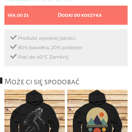
169,00 zł
Dodaj do koszyka
Produkt wysokiej jakości
80% bawełna, 20% poliester
Prać do 40°C Zamknij
Może ci się spodobać