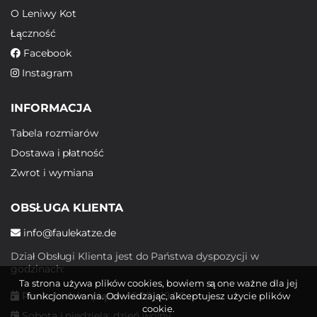
O Leniwy Kot
Łączność
Facebook
Instagram
INFORMACJA
Tabela rozmiarów
Dostawa i płatność
Zwrot i wymiana
OBSŁUGA KLIENTA
info@faulekatze.de
Dział Obsługi Klienta jest do Państwa dyspozycji w
godzinach:
Ta strona używa plików cookies, bowiem są one ważne dla jej
Poniedziałek - piątek: 10:00 - 19:00
funkcjonowania. Odwiedzając, akceptujesz użycie plików
cookie.
Sobota i niedziela: dzień wolny