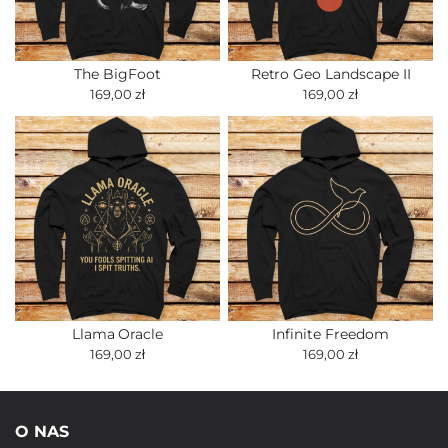
The BigFoot
Retro Geo Landscape II
169,00 zł
169,00 zł
Llama Oracle
Infinite Freedom
169,00 zł
169,00 zł
O NAS