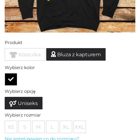
Produkt
Koszulka
Bluza z kapturem
Wybierz kolor
Wybierz opcję
Uniseks
Wybierz rozmiar
XS
S
M
L
XL
XXL
Nie jesteś pewien co do rozmiaru?