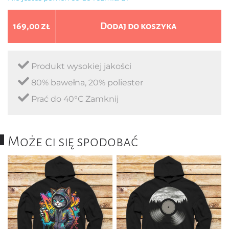
169,00 zł
Dodaj do koszyka
Produkt wysokiej jakości
80% bawełna, 20% poliester
Prać do 40°C Zamknij
Może ci się spodobać