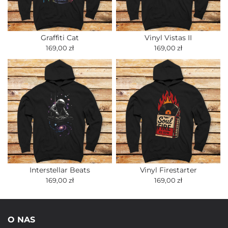
Graffiti Cat
Vinyl Vistas II
169,00 zł
169,00 zł
Interstellar Beats
Vinyl Firestarter
169,00 zł
169,00 zł
O NAS