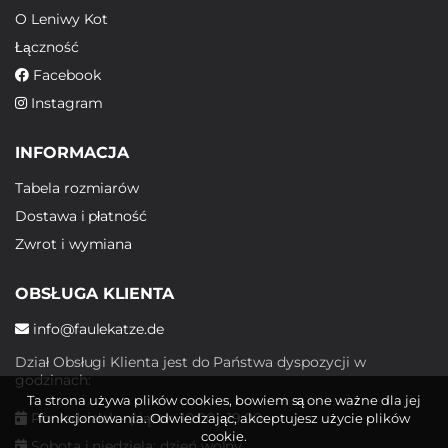
O Leniwy Kot
Łączność
Facebook
Instagram
INFORMACJA
Tabela rozmiarów
Dostawa i płatność
Zwrot i wymiana
OBSŁUGA KLIENTA
info@faulekatze.de
Dział Obsługi Klienta jest do Państwa dyspozycji w
godzinach:
Ta strona używa plików cookies, bowiem są one ważne dla jej
Poniedziałek - piątek: 10:00 - 19:00
funkcjonowania. Odwiedzając, akceptujesz użycie plików
cookie.
Sobota i niedziela: dzień wolny