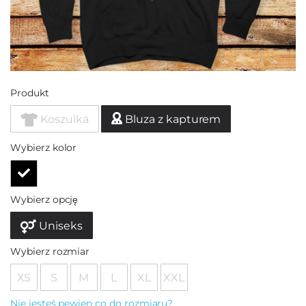
Produkt
Koszulka
Bluza z kapturem
Wybierz kolor
Wybierz opcję
Uniseks
Wybierz rozmiar
XS
S
M
L
XL
XXL
Nie jesteś pewien co do rozmiaru?