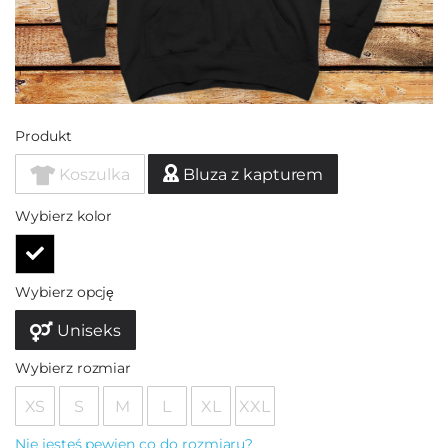
Produkt
Koszulka
Bluza z kapturem
Wybierz kolor
Wybierz opcję
Uniseks
Wybierz rozmiar
XS
S
M
L
XL
XXL
Nie jesteś pewien co do rozmiaru?