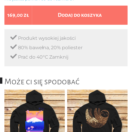
169,00 zł
Dodaj do koszyka
Produkt wysokiej jakości
80% bawełna, 20% poliester
Prać do 40°C Zamknij
Może ci się spodobać