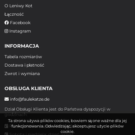
O Leniwy Kot
Łączność
Facebook
Instagram
INFORMACJA
Tabela rozmiarów
Dostawa i płatność
Zwrot i wymiana
OBSŁUGA KLIENTA
info@faulekatze.de
Dział Obsługi Klienta jest do Państwa dyspozycji w
godzinach:
Ta strona używa plików cookies, bowiem są one ważne dla jej
Poniedziałek - piątek: 10:00 - 19:00
funkcjonowania. Odwiedzając, akceptujesz użycie plików
cookie.
Sobota i niedziela: dzień wolny