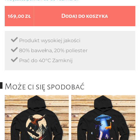
169,00 zł
Dodaj do koszyka
Produkt wysokiej jakości
80% bawełna, 20% poliester
Prać do 40°C Zamknij
Może ci się spodobać