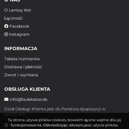
O Leniwy Kot
Łączność
Facebook
Instagram
INFORMACJA
Tabela rozmiarów
Dostawa i płatność
Zwrot i wymiana
OBSŁUGA KLIENTA
info@faulekatze.de
Dział Obsługi Klienta jest do Państwa dyspozycji w
godzinach:
Ta strona używa plików cookies, bowiem są one ważne dla jej
Poniedziałek - piątek: 10:00 - 19:00
funkcjonowania. Odwiedzając, akceptujesz użycie plików