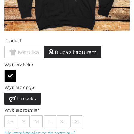
Produkt
Koszulka
Bluza z kapturem
Wybierz kolor
Wybierz opcję
Uniseks
Wybierz rozmiar
XS
S
M
L
XL
XXL
Nie jesteś pewien co do rozmiaru?