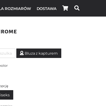
LA ROZMIARÓW
DOSTAWA
hrome
szulka
Bluza z kapturem
kolor
opcję
iseks