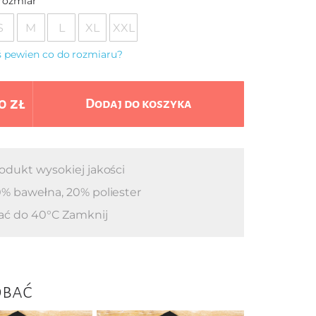
rozmiar
S
M
L
XL
XXL
eś pewien co do rozmiaru?
0 zł
Dodaj do koszyka
odukt wysokiej jakości
% bawełna, 20% poliester
ać do 40°C Zamknij
obać