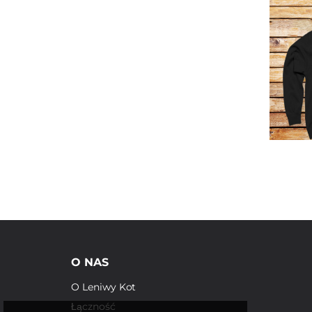
O NAS
O Leniwy Kot
Łączność