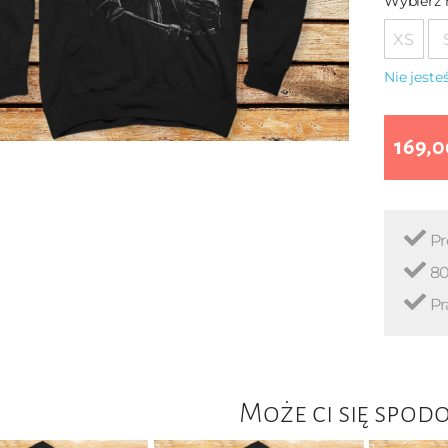
Wybierz 
XS
Nie jest
169,0
Pr
80
Pr
Może ci się spod