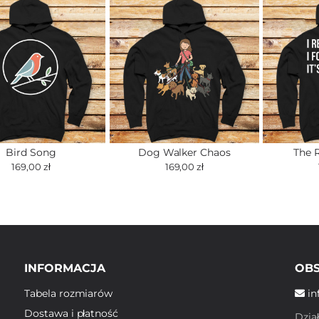
Bird Song
Dog Walker Chaos
The 
169,00 zł
169,00 zł
INFORMACJA
OBS
Tabela rozmiarów
in
Dostawa i płatność
Dzia