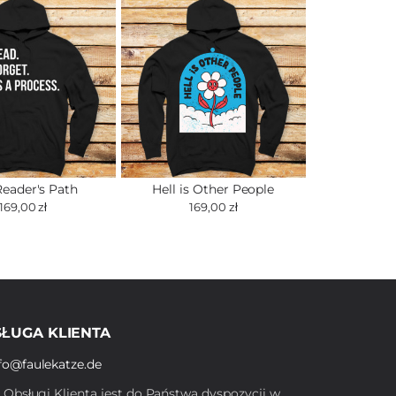
Reader's Path
Hell is Other People
169,00 zł
169,00 zł
ŁUGA KLIENTA
fo@faulekatze.de
ł Obsługi Klienta jest do Państwa dyspozycji w