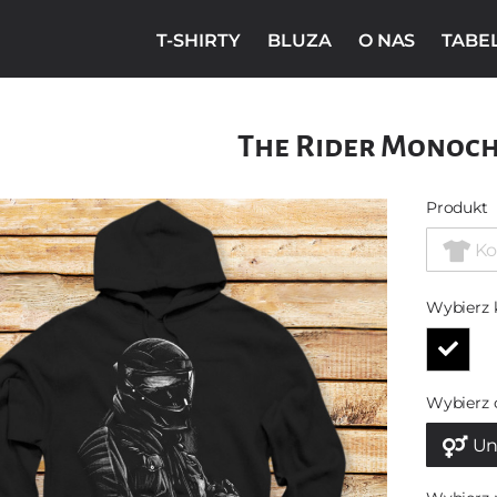
T-SHIRTY
BLUZA
O NAS
TABE
The Rider Monoc
Produkt
Ko
Wybierz 
Wybierz 
Un