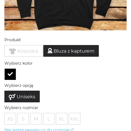
Produkt
Koszulka
Bluza z kapturem
Wybierz kolor
Wybierz opcję
Uniseks
Wybierz rozmiar
XS
S
M
L
XL
XXL
Nie jesteś pewien co do rozmiaru?