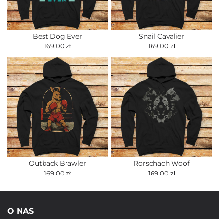
Best Dog Ever
Snail Cavalier
169,00 zł
169,00 zł
Outback Brawler
Rorschach Woof
169,00 zł
169,00 zł
O NAS