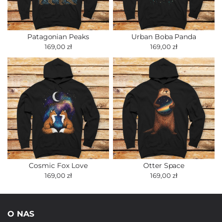
Patagonian Peaks
Urban Boba Panda
169,00 zł
169,00 zł
Cosmic Fox Love
Otter Space
169,00 zł
169,00 zł
O NAS