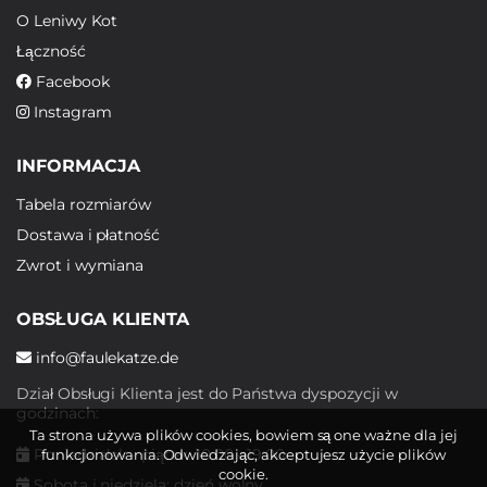
O Leniwy Kot
Łączność
Facebook
Instagram
INFORMACJA
Tabela rozmiarów
Dostawa i płatność
Zwrot i wymiana
OBSŁUGA KLIENTA
info@faulekatze.de
Dział Obsługi Klienta jest do Państwa dyspozycji w
godzinach:
Ta strona używa plików cookies, bowiem są one ważne dla jej
Poniedziałek - piątek: 10:00 - 19:00
funkcjonowania. Odwiedzając, akceptujesz użycie plików
cookie.
Sobota i niedziela: dzień wolny