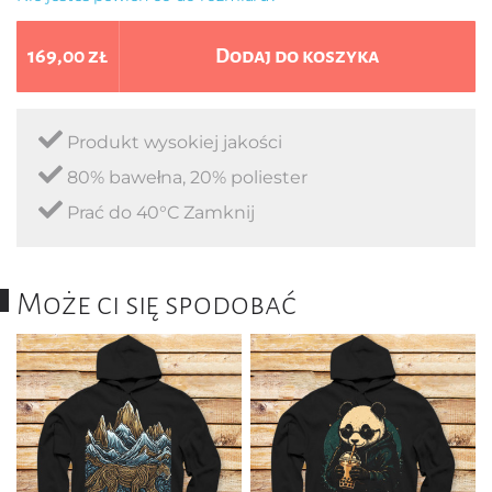
169,00 zł
Dodaj do koszyka
Produkt wysokiej jakości
80% bawełna, 20% poliester
Prać do 40°C Zamknij
Może ci się spodobać