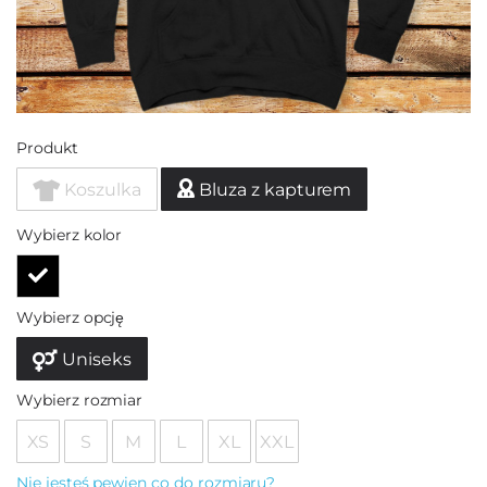
Produkt
Koszulka
Bluza z kapturem
Wybierz kolor
Wybierz opcję
Uniseks
Wybierz rozmiar
XS
S
M
L
XL
XXL
Nie jesteś pewien co do rozmiaru?