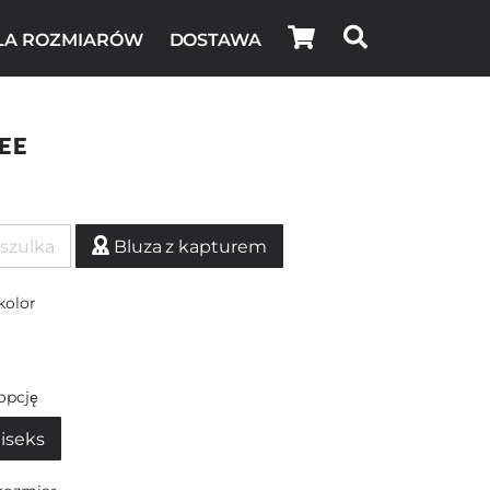
LA ROZMIARÓW
DOSTAWA
ee
szulka
Bluza z kapturem
kolor
opcję
iseks