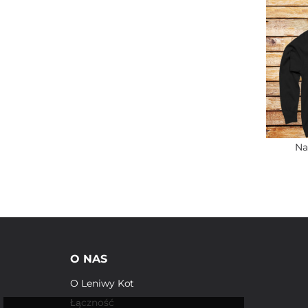
Na
O NAS
O Leniwy Kot
Łączność