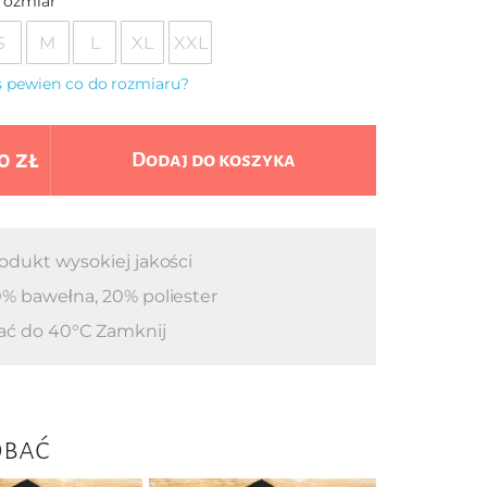
rozmiar
S
M
L
XL
XXL
eś pewien co do rozmiaru?
0 zł
Dodaj do koszyka
odukt wysokiej jakości
% bawełna, 20% poliester
ać do 40°C Zamknij
obać