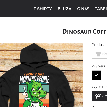
T-SHIRTY
BLUZA
O NAS
TABE
Dinosaur Coff
Produkt
Ko
Wybierz 
Wybierz 
Un