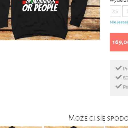
Wybierz 
XS
Nie jest
169,0
Pr
80
Pr
Może ci się spod