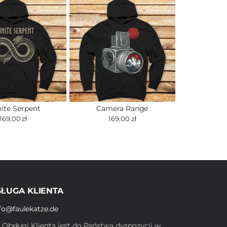
nite Serpent
Camera Range
169,00 zł
169,00 zł
ŁUGA KLIENTA
fo@faulekatze.de
ł Obsługi Klienta jest do Państwa dyspozycji w