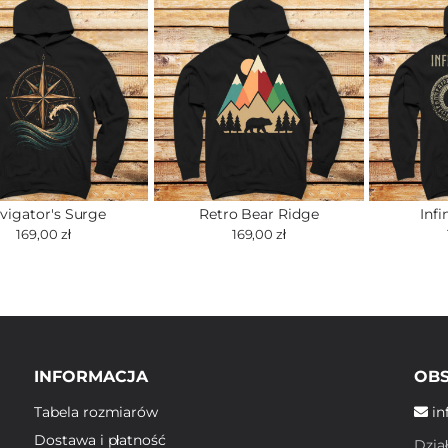
vigator's Surge
Retro Bear Ridge
Infi
169,00 zł
169,00 zł
INFORMACJA
OBS
Tabela rozmiarów
in
Dostawa i płatność
Dzia