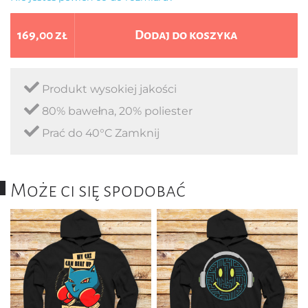
169,00 zł
Dodaj do koszyka
Produkt wysokiej jakości
80% bawełna, 20% poliester
Prać do 40°C Zamknij
Może ci się spodobać