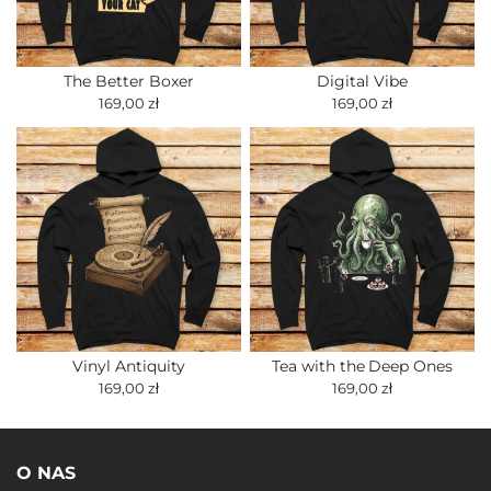
The Better Boxer
Digital Vibe
169,00 zł
169,00 zł
Vinyl Antiquity
Tea with the Deep Ones
169,00 zł
169,00 zł
O NAS