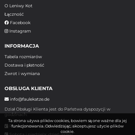
O Leniwy Kot
Łączność
Facebook
Instagram
INFORMACJA
Tabela rozmiarów
Dostawa i płatność
Zwrot i wymiana
OBSŁUGA KLIENTA
info@faulekatze.de
Dział Obsługi Klienta jest do Państwa dyspozycji w
godzinach:
Ta strona używa plików cookies, bowiem są one ważne dla jej
Poniedziałek - piątek: 10:00 - 19:00
funkcjonowania. Odwiedzając, akceptujesz użycie plików
cookie.
Sobota i niedziela: dzień wolny