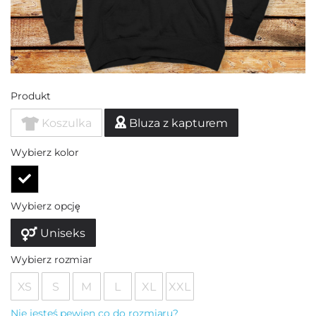
Produkt
Koszulka
Bluza z kapturem
Wybierz kolor
Wybierz opcję
Uniseks
Wybierz rozmiar
XS
S
M
L
XL
XXL
Nie jesteś pewien co do rozmiaru?