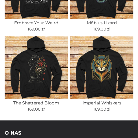
Embrace Your Weird
Möbius Lizard
169,00 zł
169,00 zł
The Shattered Bloom
Imperial Whiskers
169,00 zł
169,00 zł
O NAS