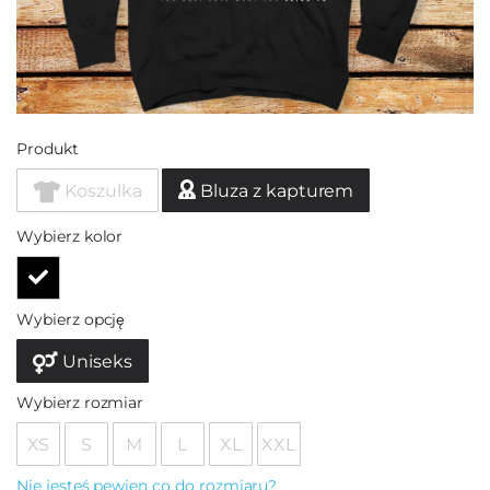
Produkt
Koszulka
Bluza z kapturem
Wybierz kolor
Wybierz opcję
Uniseks
Wybierz rozmiar
XS
S
M
L
XL
XXL
Nie jesteś pewien co do rozmiaru?