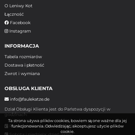
O Leniwy Kot
Łączność
Facebook
Instagram
INFORMACJA
Tabela rozmiarów
Dostawa i płatność
Zwrot i wymiana
OBSŁUGA KLIENTA
info@faulekatze.de
Dział Obsługi Klienta jest do Państwa dyspozycji w
godzinach:
Ta strona używa plików cookies, bowiem są one ważne dla jej
Poniedziałek - piątek: 10:00 - 19:00
funkcjonowania. Odwiedzając, akceptujesz użycie plików
cookie.
Sobota i niedziela: dzień wolny