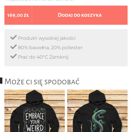
169,00 zł
Dodaj do koszyka
Produkt wysokiej jakości
80% bawełna, 20% poliester
Prać do 40°C Zamknij
Może ci się spodobać