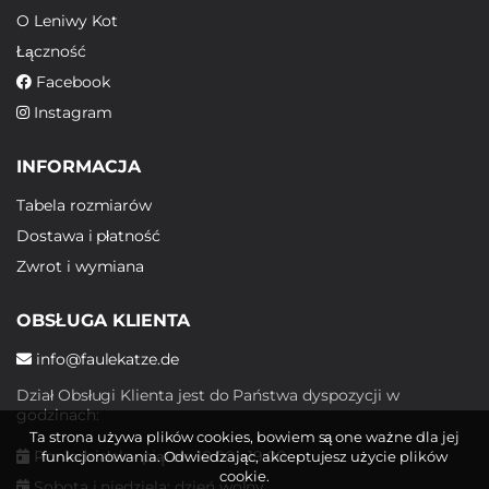
O Leniwy Kot
Łączność
Facebook
Instagram
INFORMACJA
Tabela rozmiarów
Dostawa i płatność
Zwrot i wymiana
OBSŁUGA KLIENTA
info@faulekatze.de
Dział Obsługi Klienta jest do Państwa dyspozycji w
godzinach:
Ta strona używa plików cookies, bowiem są one ważne dla jej
Poniedziałek - piątek: 10:00 - 19:00
funkcjonowania. Odwiedzając, akceptujesz użycie plików
cookie.
Sobota i niedziela: dzień wolny