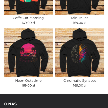
Coffe Cat Morning
Mini Mues
169,00 zł
169,00 zł
Neon Outatime
Chromatic Synapse
169,00 zł
169,00 zł
O NAS