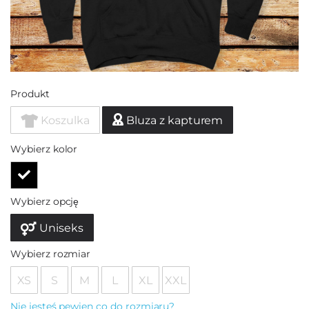
Produkt
Koszulka
Bluza z kapturem
Wybierz kolor
Wybierz opcję
Uniseks
Wybierz rozmiar
XS
S
M
L
XL
XXL
Nie jesteś pewien co do rozmiaru?