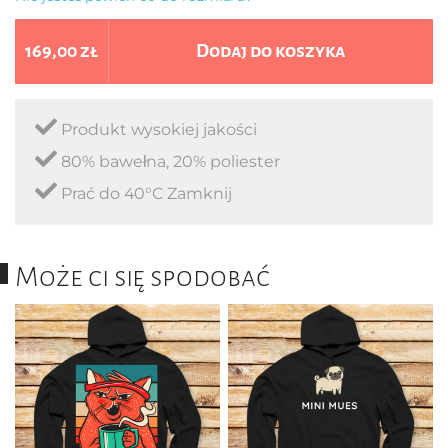
169,00 zł
Dodaj do koszyka
Produkt wysokiej jakości
80% bawełna, 20% poliester
Prać do 40°C Zamknij
Może ci się spodobać