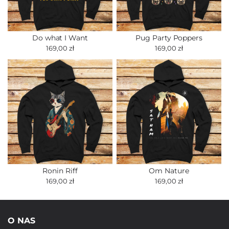
Do what I Want
Pug Party Poppers
169,00 zł
169,00 zł
Ronin Riff
Om Nature
169,00 zł
169,00 zł
O NAS