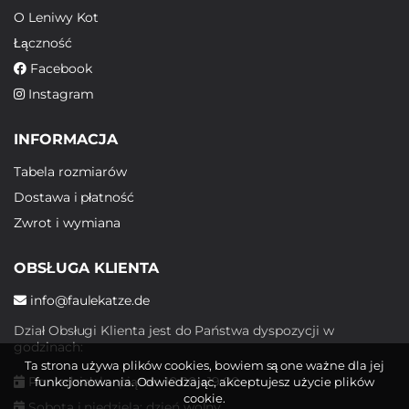
O Leniwy Kot
Łączność
Facebook
Instagram
INFORMACJA
Tabela rozmiarów
Dostawa i płatność
Zwrot i wymiana
OBSŁUGA KLIENTA
info@faulekatze.de
Dział Obsługi Klienta jest do Państwa dyspozycji w
godzinach:
Ta strona używa plików cookies, bowiem są one ważne dla jej
Poniedziałek - piątek: 10:00 - 19:00
funkcjonowania. Odwiedzając, akceptujesz użycie plików
cookie.
Sobota i niedziela: dzień wolny