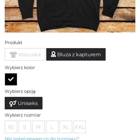
Produkt
Koszulka
Bluza z kapturem
Wybierz kolor
Wybierz opcję
Uniseks
Wybierz rozmiar
XS
S
M
L
XL
XXL
Nie jesteś pewien co do rozmiaru?