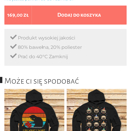
169,00 zł
Dodaj do koszyka
Produkt wysokiej jakości
80% bawełna, 20% poliester
Prać do 40°C Zamknij
Może ci się spodobać