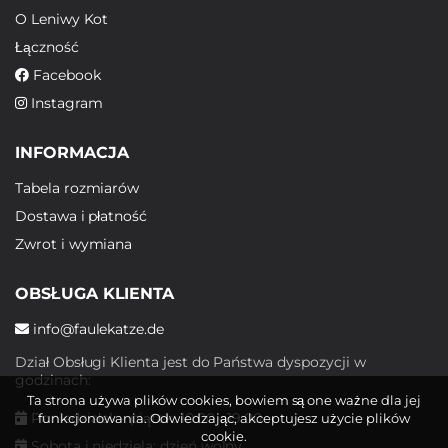
O Leniwy Kot
Łączność
Facebook
Instagram
INFORMACJA
Tabela rozmiarów
Dostawa i płatność
Zwrot i wymiana
OBSŁUGA KLIENTA
info@faulekatze.de
Dział Obsługi Klienta jest do Państwa dyspozycji w
godzinach:
Ta strona używa plików cookies, bowiem są one ważne dla jej
Poniedziałek - piątek: 10:00 - 19:00
funkcjonowania. Odwiedzając, akceptujesz użycie plików
cookie.
Sobota i niedziela: dzień wolny