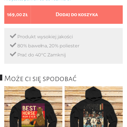
169,00 zł
Dodaj do koszyka
Produkt wysokiej jakości
80% bawełna, 20% poliester
Prać do 40°C Zamknij
Może ci się spodobać