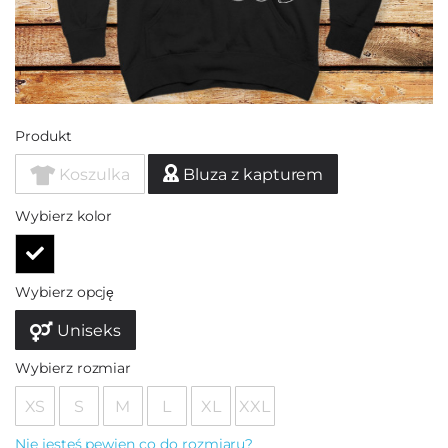
Produkt
Koszulka
Bluza z kapturem
Wybierz kolor
Wybierz opcję
Uniseks
Wybierz rozmiar
XS
S
M
L
XL
XXL
Nie jesteś pewien co do rozmiaru?