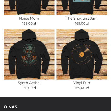
Horse Mom
The Shogun's Jam
169,00 zł
169,00 zł
Synth-Aethel
Vinyl Purr
169,00 zł
169,00 zł
O NAS