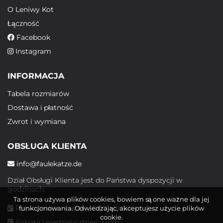
O Leniwy Kot
Łączność
Facebook
Instagram
INFORMACJA
Tabela rozmiarów
Dostawa i płatność
Zwrot i wymiana
OBSŁUGA KLIENTA
info@faulekatze.de
Dział Obsługi Klienta jest do Państwa dyspozycji w
godzinach:
Ta strona używa plików cookies, bowiem są one ważne dla jej
Poniedziałek - piątek: 10:00 - 19:00
funkcjonowania. Odwiedzając, akceptujesz użycie plików
cookie.
Sobota i niedziela: dzień wolny