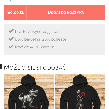
169,00 zł
Dodaj do koszyka
Produkt wysokiej jakości
80% bawełna, 20% poliester
Prać do 40°C Zamknij
Może ci się spodobać