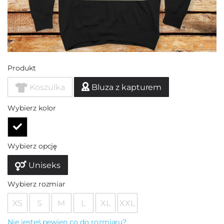
Produkt
Koszulka
Bluza z kapturem
Wybierz kolor
Wybierz opcję
Uniseks
Wybierz rozmiar
XS
S
M
L
XL
XXL
Nie jesteś pewien co do rozmiaru?