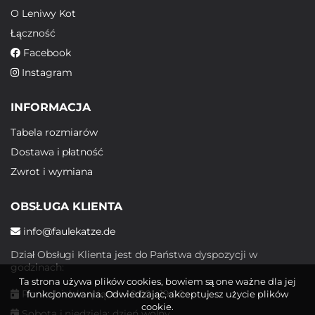
O Leniwy Kot
Łączność
Facebook
Instagram
INFORMACJA
Tabela rozmiarów
Dostawa i płatność
Zwrot i wymiana
OBSŁUGA KLIENTA
info@faulekatze.de
Dział Obsługi Klienta jest do Państwa dyspozycji w
godzinach:
Ta strona używa plików cookies, bowiem są one ważne dla jej
Poniedziałek - piątek: 10:00 - 19:00
funkcjonowania. Odwiedzając, akceptujesz użycie plików
cookie.
Sobota i niedziela: dzień wolny