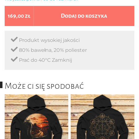
169,00 zł
Dodaj do koszyka
Produkt wysokiej jakości
80% bawełna, 20% poliester
Prać do 40°C Zamknij
Może ci się spodobać