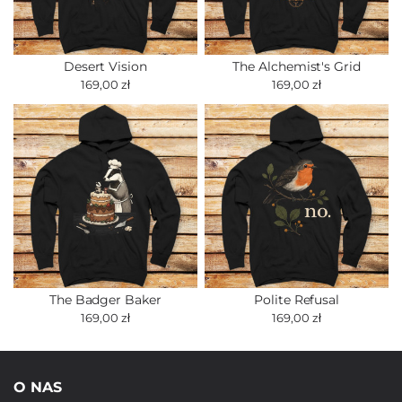
Desert Vision
The Alchemist's Grid
169,00 zł
169,00 zł
The Badger Baker
Polite Refusal
169,00 zł
169,00 zł
O NAS