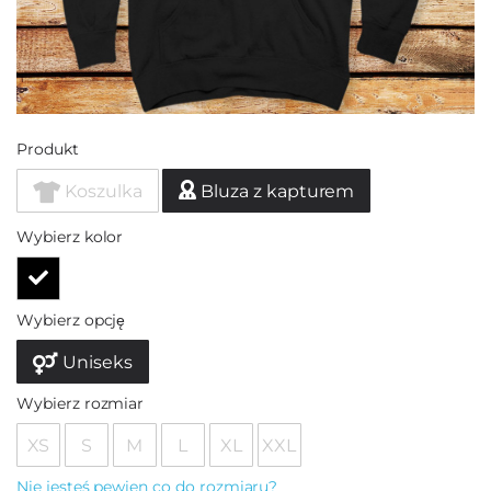
Produkt
Koszulka
Bluza z kapturem
Wybierz kolor
Wybierz opcję
Uniseks
Wybierz rozmiar
XS
S
M
L
XL
XXL
Nie jesteś pewien co do rozmiaru?