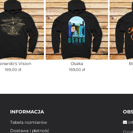
onardo's Vision
Osaka
Bi
169,00 zł
169,00 zł
INFORMACJA
OBS
Tabela rozmiarów
in
Dostawa i płatność
Dzia