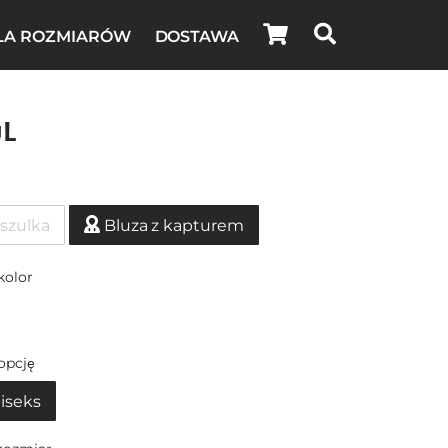
LA ROZMIARÓW
DOSTAWA
uL
szulka
Bluza z kapturem
kolor
opcję
iseks