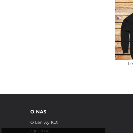
Le
O NAS
O Leniwy Kot
Łączność