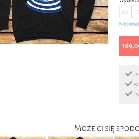
Wybierz 
XS
Nie jest
169,0
Pr
80
Pr
Może ci się spod