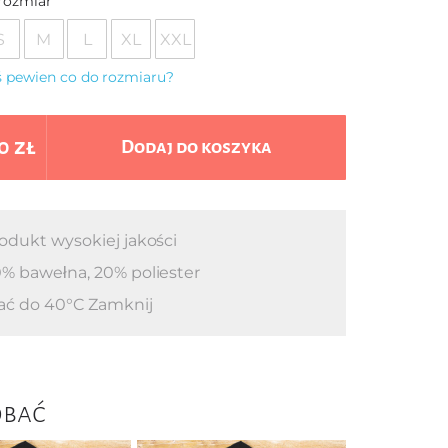
rozmiar
S
M
L
XL
XXL
eś pewien co do rozmiaru?
0 zł
Dodaj do koszyka
odukt wysokiej jakości
% bawełna, 20% poliester
ać do 40°C Zamknij
obać