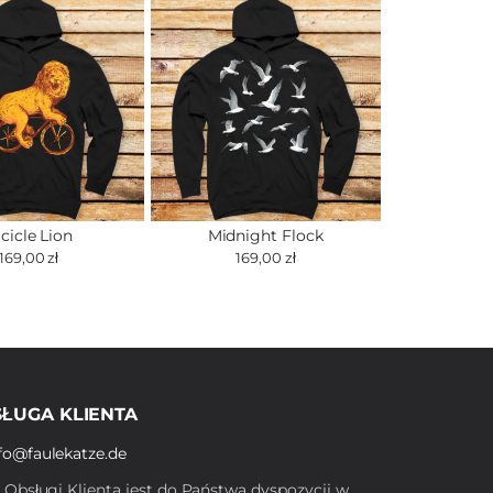
cicle Lion
Midnight Flock
169,00 zł
169,00 zł
ŁUGA KLIENTA
fo@faulekatze.de
ł Obsługi Klienta jest do Państwa dyspozycji w