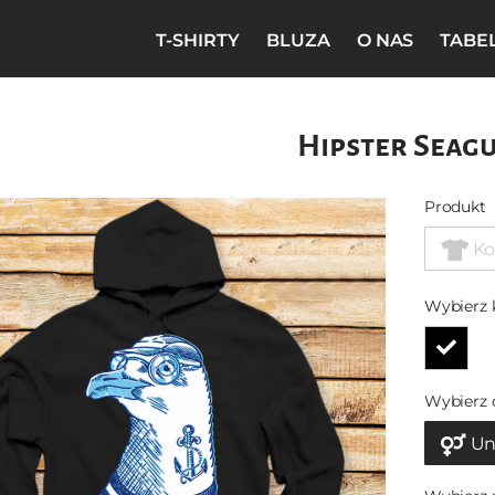
T-SHIRTY
BLUZA
O NAS
TABE
Hipster Seag
Produkt
Ko
Wybierz 
Wybierz 
Un