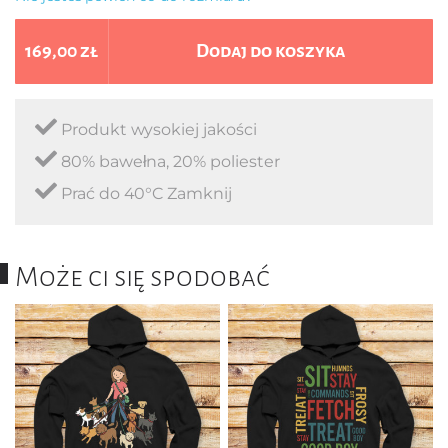
169,00 zł
Dodaj do koszyka
Produkt wysokiej jakości
80% bawełna, 20% poliester
Prać do 40°C Zamknij
Może ci się spodobać