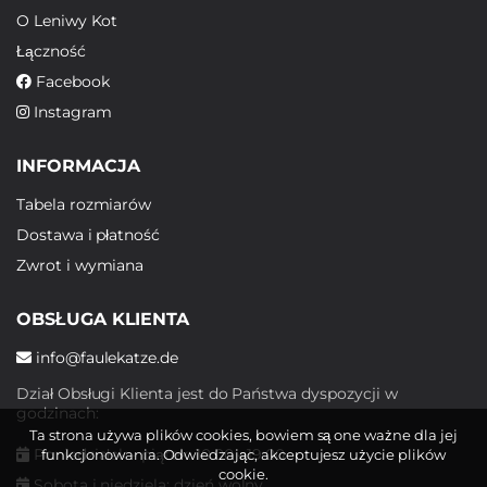
O Leniwy Kot
Łączność
Facebook
Instagram
INFORMACJA
Tabela rozmiarów
Dostawa i płatność
Zwrot i wymiana
OBSŁUGA KLIENTA
info@faulekatze.de
Dział Obsługi Klienta jest do Państwa dyspozycji w
godzinach:
Ta strona używa plików cookies, bowiem są one ważne dla jej
Poniedziałek - piątek: 10:00 - 19:00
funkcjonowania. Odwiedzając, akceptujesz użycie plików
cookie.
Sobota i niedziela: dzień wolny