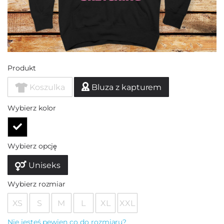
Produkt
Koszulka
Bluza z kapturem
Wybierz kolor
Wybierz opcję
Uniseks
Wybierz rozmiar
XS
S
M
L
XL
XXL
Nie jesteś pewien co do rozmiaru?