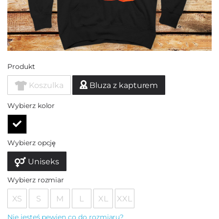
Produkt
Koszulka
Bluza z kapturem
Wybierz kolor
Wybierz opcję
Uniseks
Wybierz rozmiar
XS
S
M
L
XL
XXL
Nie jesteś pewien co do rozmiaru?