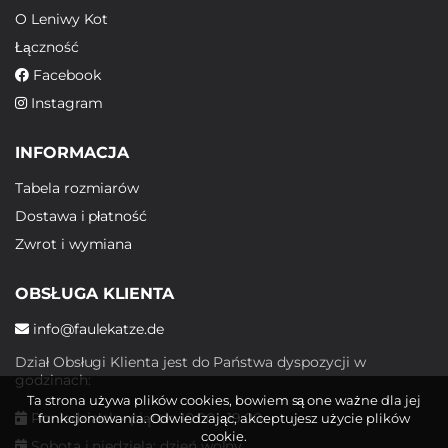
O Leniwy Kot
Łączność
Facebook
Instagram
INFORMACJA
Tabela rozmiarów
Dostawa i płatność
Zwrot i wymiana
OBSŁUGA KLIENTA
info@faulekatze.de
Dział Obsługi Klienta jest do Państwa dyspozycji w
godzinach:
Ta strona używa plików cookies, bowiem są one ważne dla jej
Poniedziałek - piątek: 10:00 - 19:00
funkcjonowania. Odwiedzając, akceptujesz użycie plików
cookie.
Sobota i niedziela: dzień wolny