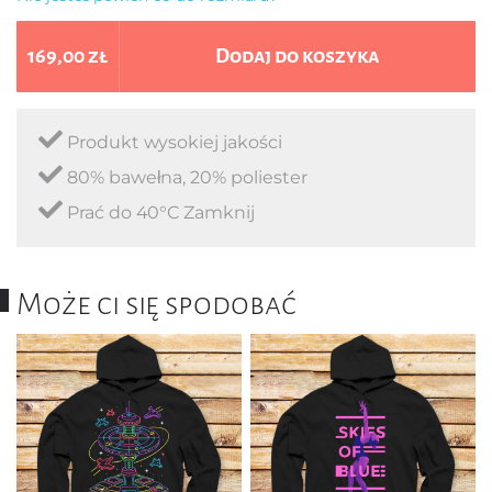
169,00 zł
Dodaj do koszyka
Produkt wysokiej jakości
80% bawełna, 20% poliester
Prać do 40°C Zamknij
Może ci się spodobać