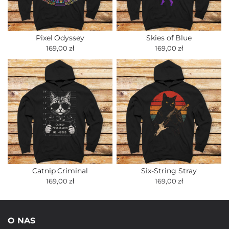
Pixel Odyssey
Skies of Blue
169,00 zł
169,00 zł
Catnip Criminal
Six-String Stray
169,00 zł
169,00 zł
O NAS