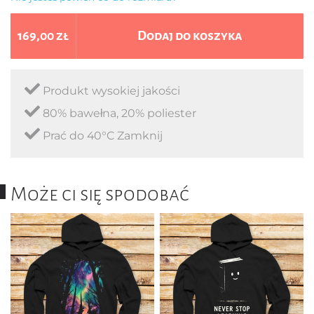
169,00 zł
Dodaj do koszyka
Produkt wysokiej jakości
80% bawełna, 20% poliester
Prać do 40°C Zamknij
Może ci się spodobać