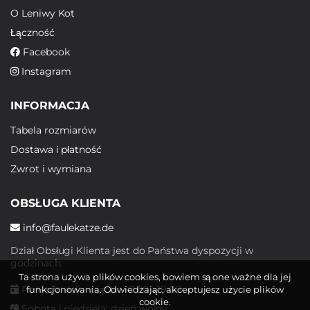
O Leniwy Kot
Łączność
Facebook
Instagram
INFORMACJA
Tabela rozmiarów
Dostawa i płatność
Zwrot i wymiana
OBSŁUGA KLIENTA
info@faulekatze.de
Dział Obsługi Klienta jest do Państwa dyspozycji w
godzinach:
Ta strona używa plików cookies, bowiem są one ważne dla jej
Poniedziałek - piątek: 10:00 - 19:00
funkcjonowania. Odwiedzając, akceptujesz użycie plików
cookie.
Sobota i niedziela: dzień wolny