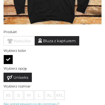
Produkt
Koszulka
Bluza z kapturem
Wybierz kolor
Wybierz opcję
Uniseks
Wybierz rozmiar
XS
S
M
L
XL
XXL
Nie jesteś pewien co do rozmiaru?