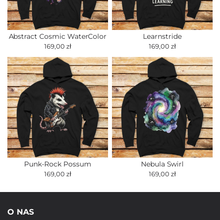
Abstract Cosmic WaterColor
Learnstride
169,00 zł
169,00 zł
Punk-Rock Possum
Nebula Swirl
169,00 zł
169,00 zł
O NAS