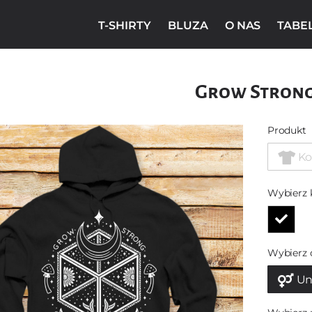
T-SHIRTY
BLUZA
O NAS
TABE
Grow Stron
Produkt
Ko
Wybierz 
Wybierz 
Un