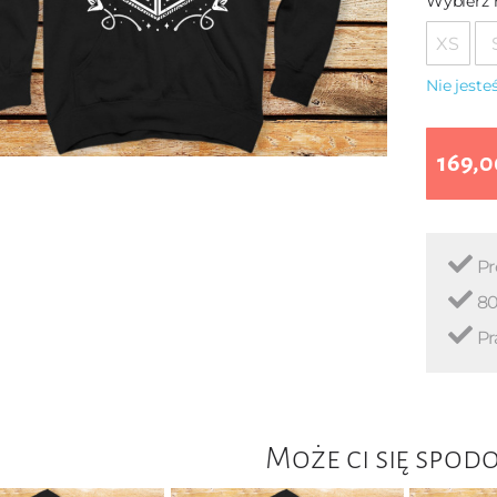
Wybierz 
XS
Nie jest
169,0
Pr
80
Pr
Może ci się spod