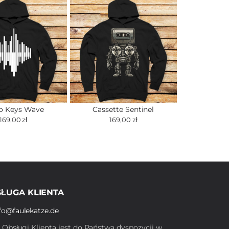
o Keys Wave
Cassette Sentinel
169,00 zł
169,00 zł
ŁUGA KLIENTA
fo@faulekatze.de
ł Obsługi Klienta jest do Państwa dyspozycji w