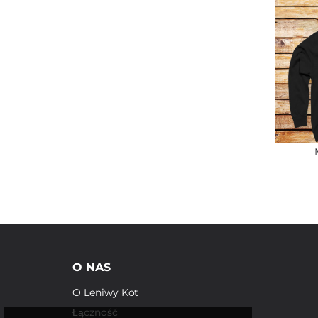
O NAS
O Leniwy Kot
Łączność