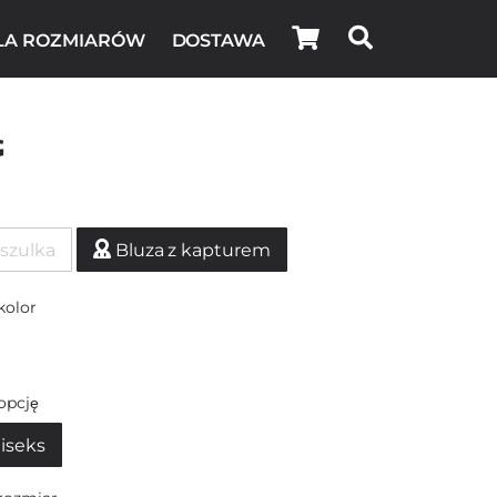
LA ROZMIARÓW
DOSTAWA
g
szulka
Bluza z kapturem
kolor
opcję
iseks