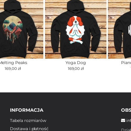
Melting Peaks
Yoga Dog
Pian
169,00 zł
169,00 zł
INFORMACJA
OBS
Tabela rozmiarów
in
Dostawa i płatność
Dzia