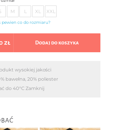
rozmiar
S
M
L
XL
XXL
eś pewien co do rozmiaru?
0 zł
Dodaj do koszyka
odukt wysokiej jakości
% bawełna, 20% poliester
ać do 40°C Zamknij
obać