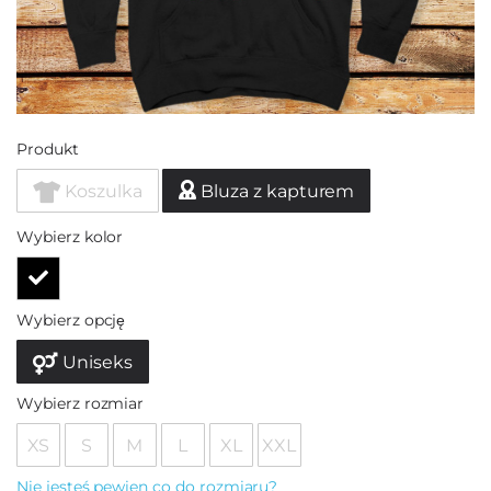
Produkt
Koszulka
Bluza z kapturem
Wybierz kolor
Wybierz opcję
Uniseks
Wybierz rozmiar
XS
S
M
L
XL
XXL
Nie jesteś pewien co do rozmiaru?