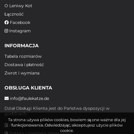
O Leniwy Kot
Łączność
Facebook
Instagram
INFORMACJA
Tabela rozmiarów
Dostawa i płatność
Zwrot i wymiana
OBSŁUGA KLIENTA
info@faulekatze.de
Dział Obsługi Klienta jest do Państwa dyspozycji w
godzinach:
Ta strona używa plików cookies, bowiem są one ważne dla jej
Poniedziałek - piątek: 10:00 - 19:00
funkcjonowania. Odwiedzając, akceptujesz użycie plików
cookie.
Sobota i niedziela: dzień wolny