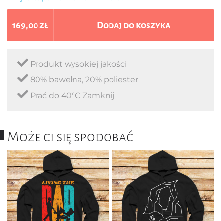
169,00 zł
Dodaj do koszyka
Produkt wysokiej jakości
80% bawełna, 20% poliester
Prać do 40°C Zamknij
Może ci się spodobać