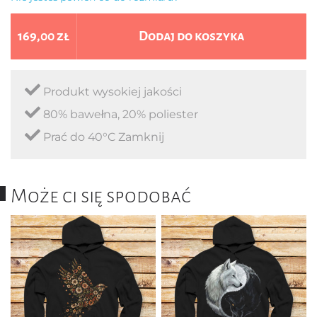
169,00 zł
Dodaj do koszyka
Produkt wysokiej jakości
80% bawełna, 20% poliester
Prać do 40°C Zamknij
Może ci się spodobać