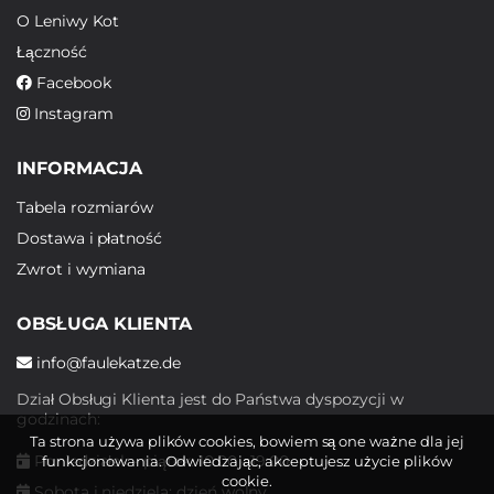
O Leniwy Kot
Łączność
Facebook
Instagram
INFORMACJA
Tabela rozmiarów
Dostawa i płatność
Zwrot i wymiana
OBSŁUGA KLIENTA
info@faulekatze.de
Dział Obsługi Klienta jest do Państwa dyspozycji w
godzinach:
Ta strona używa plików cookies, bowiem są one ważne dla jej
Poniedziałek - piątek: 10:00 - 19:00
funkcjonowania. Odwiedzając, akceptujesz użycie plików
cookie.
Sobota i niedziela: dzień wolny