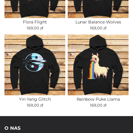
Flora Flight
Lunar Balance Wolves
169,00 zł
169,00 zł
Yin Yang Glitch
Rainbow Puke Llama
169,00 zł
169,00 zł
O NAS