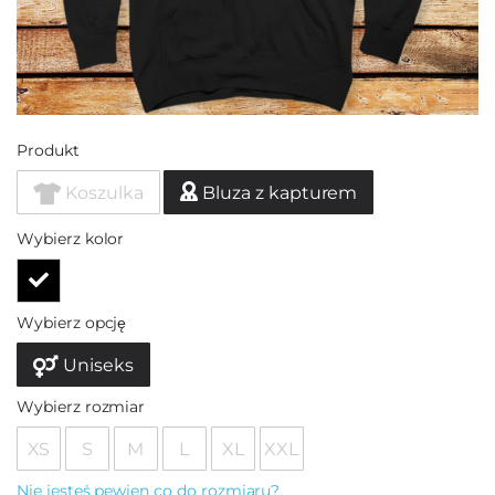
Produkt
Koszulka
Bluza z kapturem
Wybierz kolor
Wybierz opcję
Uniseks
Wybierz rozmiar
XS
S
M
L
XL
XXL
Nie jesteś pewien co do rozmiaru?