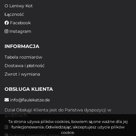
O Leniwy Kot
Łączność
Facebook
Instagram
INFORMACJA
Tabela rozmiarów
Dostawa i płatność
Zwrot i wymiana
OBSŁUGA KLIENTA
info@faulekatze.de
Dział Obsługi Klienta jest do Państwa dyspozycji w
godzinach:
Ta strona używa plików cookies, bowiem są one ważne dla jej
Poniedziałek - piątek: 10:00 - 19:00
funkcjonowania. Odwiedzając, akceptujesz użycie plików
cookie.
Sobota i niedziela: dzień wolny