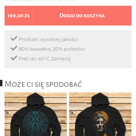
169,00 zł
Dodaj do koszyka
Produkt wysokiej jakości
80% bawełna, 20% poliester
Prać do 40°C Zamknij
Może ci się spodobać