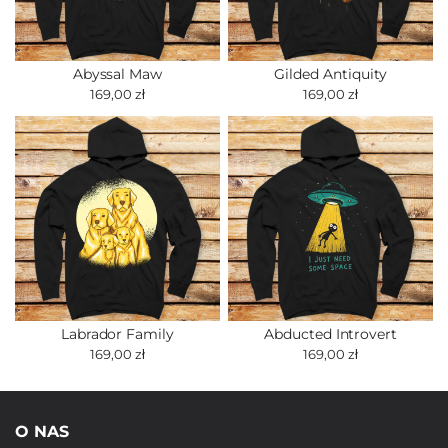
Abyssal Maw
Gilded Antiquity
169,00 zł
169,00 zł
Labrador Family
Abducted Introvert
169,00 zł
169,00 zł
O NAS