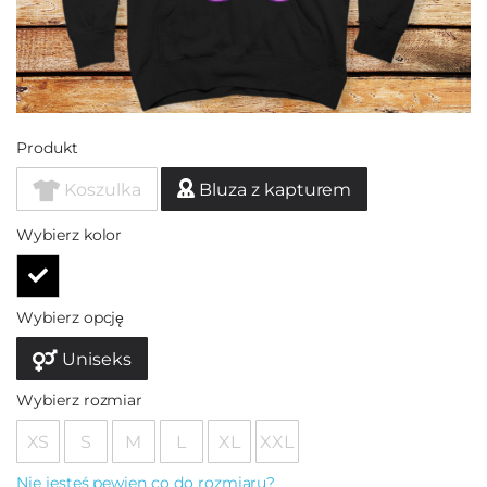
Produkt
Koszulka
Bluza z kapturem
Wybierz kolor
Wybierz opcję
Uniseks
Wybierz rozmiar
XS
S
M
L
XL
XXL
Nie jesteś pewien co do rozmiaru?