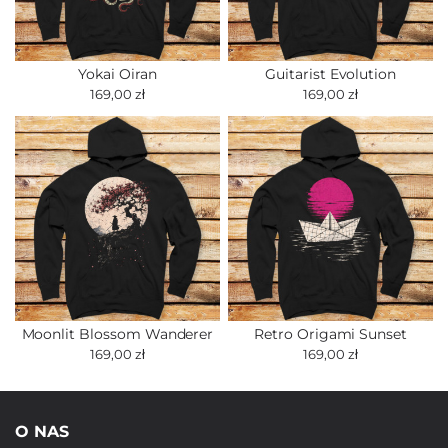
Yokai Oiran
Guitarist Evolution
169,00 zł
169,00 zł
Moonlit Blossom Wanderer
Retro Origami Sunset
169,00 zł
169,00 zł
O NAS