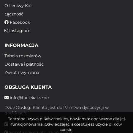
O Leniwy Kot
Łączność
Facebook
Instagram
INFORMACJA
Tabela rozmiarów
Dostawa i płatność
Zwrot i wymiana
OBSŁUGA KLIENTA
info@faulekatze.de
Dział Obsługi Klienta jest do Państwa dyspozycji w
godzinach:
Ta strona używa plików cookies, bowiem są one ważne dla jej
Poniedziałek - piątek: 10:00 - 19:00
funkcjonowania. Odwiedzając, akceptujesz użycie plików
cookie.
Sobota i niedziela: dzień wolny