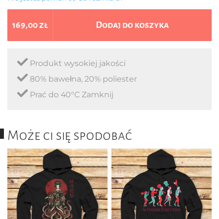
169,00 zł
Dodaj do koszyka
Produkt wysokiej jakości
80% bawełna, 20% poliester
Prać do 40°C Zamknij
Może ci się spodobać