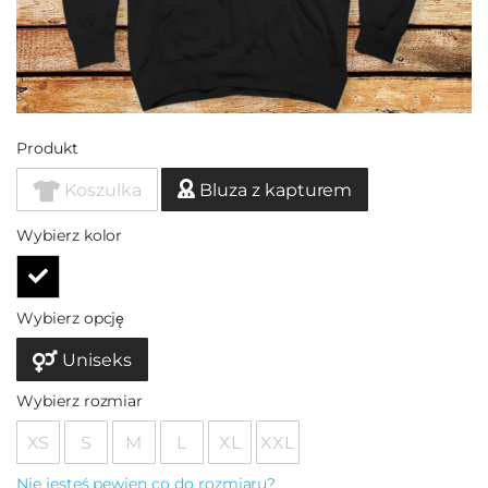
Produkt
Koszulka
Bluza z kapturem
Wybierz kolor
Wybierz opcję
Uniseks
Wybierz rozmiar
XS
S
M
L
XL
XXL
Nie jesteś pewien co do rozmiaru?