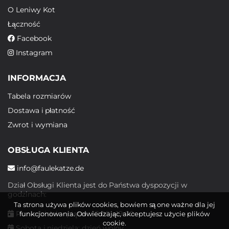
O Leniwy Kot
Łączność
Facebook
Instagram
INFORMACJA
Tabela rozmiarów
Dostawa i płatność
Zwrot i wymiana
OBSŁUGA KLIENTA
info@faulekatze.de
Dział Obsługi Klienta jest do Państwa dyspozycji w
godzinach:
Ta strona używa plików cookies, bowiem są one ważne dla jej
Poniedziałek - piątek: 10:00 - 19:00
funkcjonowania. Odwiedzając, akceptujesz użycie plików
cookie.
Sobota i niedziela: dzień wolny