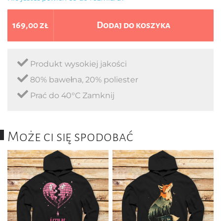
169,00 zł
Dodaj do koszyka
Produkt wysokiej jakości
80% bawełna, 20% poliester
Prać do 40°C Zamknij
Może ci się spodobać