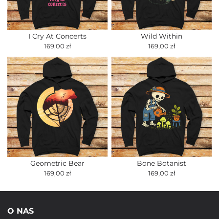
I Cry At Concerts
Wild Within
169,00 zł
169,00 zł
Geometric Bear
Bone Botanist
169,00 zł
169,00 zł
O NAS