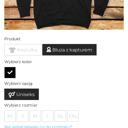
Produkt
Koszulka
Bluza z kapturem
Wybierz kolor
Wybierz opcję
Uniseks
Wybierz rozmiar
XS
S
M
L
XL
XXL
Nie jesteś pewien co do rozmiaru?