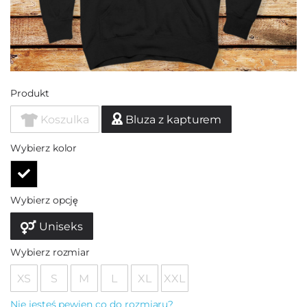
Produkt
Koszulka
Bluza z kapturem
Wybierz kolor
Wybierz opcję
Uniseks
Wybierz rozmiar
XS
S
M
L
XL
XXL
Nie jesteś pewien co do rozmiaru?