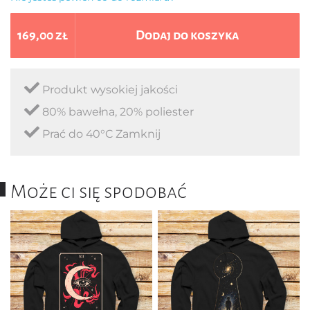
169,00 zł
Dodaj do koszyka
Produkt wysokiej jakości
80% bawełna, 20% poliester
Prać do 40°C Zamknij
Może ci się spodobać