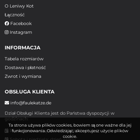
O Leniwy Kot
Łączność
Facebook
Instagram
INFORMACJA
Tabela rozmiarów
Dostawa i płatność
Zwrot i wymiana
OBSŁUGA KLIENTA
info@faulekatze.de
Dział Obsługi Klienta jest do Państwa dyspozycji w
godzinach:
Ta strona używa plików cookies, bowiem są one ważne dla jej
Poniedziałek - piątek: 10:00 - 19:00
funkcjonowania. Odwiedzając, akceptujesz użycie plików
cookie.
Sobota i niedziela: dzień wolny