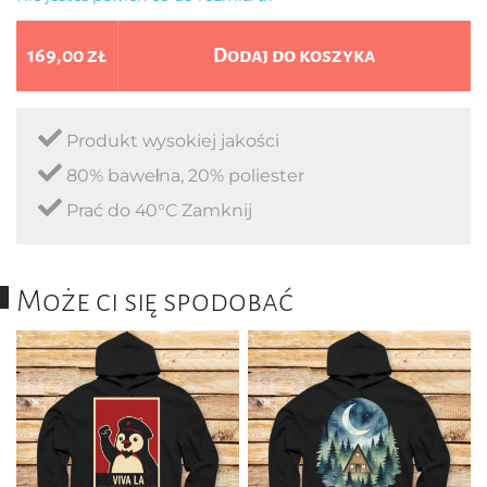
169,00 zł
Dodaj do koszyka
Produkt wysokiej jakości
80% bawełna, 20% poliester
Prać do 40°C Zamknij
Może ci się spodobać