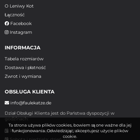
O Leniwy Kot
Łączność
Facebook
Instagram
INFORMACJA
Tabela rozmiarów
Dostawa i płatność
Zwrot i wymiana
OBSŁUGA KLIENTA
info@faulekatze.de
Dział Obsługi Klienta jest do Państwa dyspozycji w
godzinach:
Ta strona używa plików cookies, bowiem są one ważne dla jej
Poniedziałek - piątek: 10:00 - 19:00
funkcjonowania. Odwiedzając, akceptujesz użycie plików
cookie.
Sobota i niedziela: dzień wolny