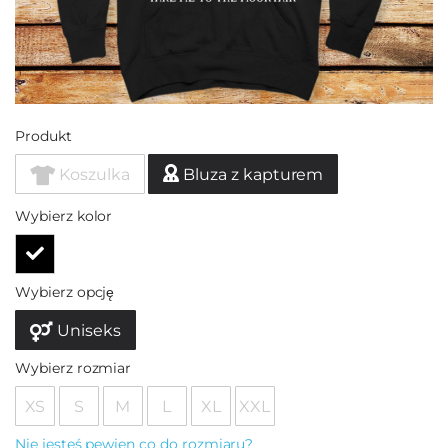
Produkt
Koszulka
Bluza z kapturem
Wybierz kolor
Wybierz opcję
Uniseks
Wybierz rozmiar
XS
S
M
L
XL
XXL
Nie jesteś pewien co do rozmiaru?