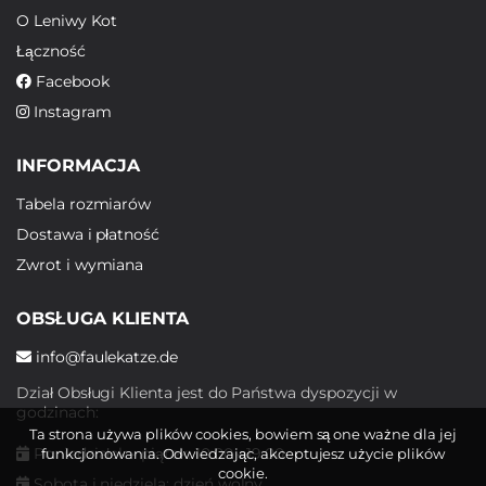
O Leniwy Kot
Łączność
Facebook
Instagram
INFORMACJA
Tabela rozmiarów
Dostawa i płatność
Zwrot i wymiana
OBSŁUGA KLIENTA
info@faulekatze.de
Dział Obsługi Klienta jest do Państwa dyspozycji w
godzinach:
Ta strona używa plików cookies, bowiem są one ważne dla jej
Poniedziałek - piątek: 10:00 - 19:00
funkcjonowania. Odwiedzając, akceptujesz użycie plików
cookie.
Sobota i niedziela: dzień wolny