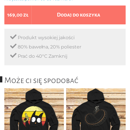
169,00 zł
Dodaj do koszyka
Produkt wysokiej jakości
80% bawełna, 20% poliester
Prać do 40°C Zamknij
Może ci się spodobać