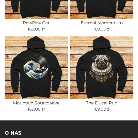
PewPew Cat
Eternal Momentum
169,00 zł
169,00 zł
Mountain Soundwave
The Ducal Pug
169,00 zł
169,00 zł
O NAS