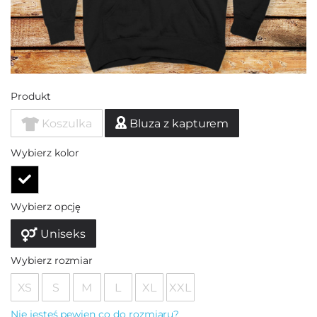
Produkt
Koszulka
Bluza z kapturem
Wybierz kolor
Wybierz opcję
Uniseks
Wybierz rozmiar
XS
S
M
L
XL
XXL
Nie jesteś pewien co do rozmiaru?