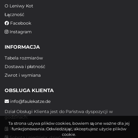
O Leniwy Kot
Łączność
Facebook
Instagram
INFORMACJA
Tabela rozmiarów
Dostawa i płatność
Zwrot i wymiana
OBSŁUGA KLIENTA
info@faulekatze.de
Dział Obsługi Klienta jest do Państwa dyspozycji w
godzinach:
Ta strona używa plików cookies, bowiem są one ważne dla jej
Poniedziałek - piątek: 10:00 - 19:00
funkcjonowania. Odwiedzając, akceptujesz użycie plików
cookie.
Sobota i niedziela: dzień wolny