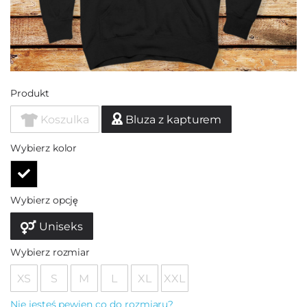
Produkt
Koszulka
Bluza z kapturem
Wybierz kolor
Wybierz opcję
Uniseks
Wybierz rozmiar
XS
S
M
L
XL
XXL
Nie jesteś pewien co do rozmiaru?