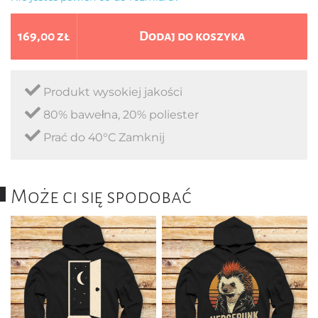
169,00 zł
Dodaj do koszyka
Produkt wysokiej jakości
80% bawełna, 20% poliester
Prać do 40°C Zamknij
Może ci się spodobać