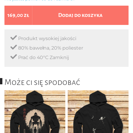
169,00 zł
Dodaj do koszyka
Produkt wysokiej jakości
80% bawełna, 20% poliester
Prać do 40°C Zamknij
Może ci się spodobać