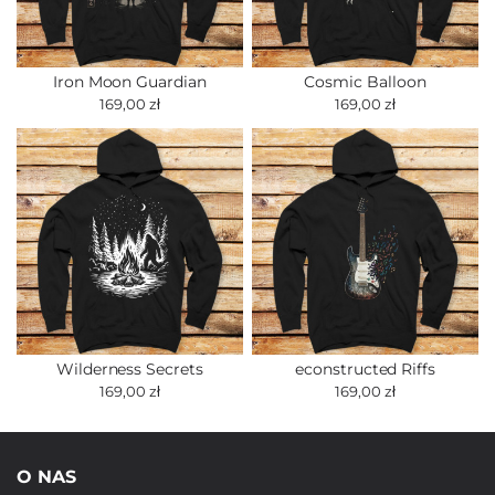
Iron Moon Guardian
Cosmic Balloon
169,00 zł
169,00 zł
Wilderness Secrets
econstructed Riffs
169,00 zł
169,00 zł
O NAS