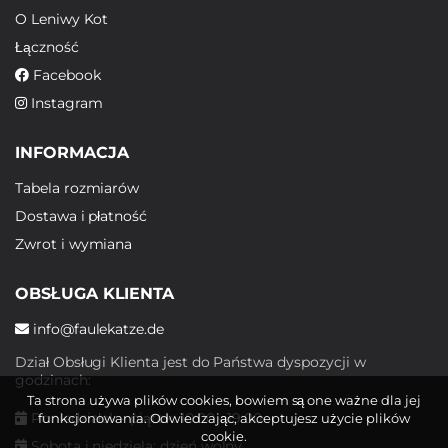
O Leniwy Kot
Łączność
Facebook
Instagram
INFORMACJA
Tabela rozmiarów
Dostawa i płatność
Zwrot i wymiana
OBSŁUGA KLIENTA
info@faulekatze.de
Dział Obsługi Klienta jest do Państwa dyspozycji w
godzinach:
Ta strona używa plików cookies, bowiem są one ważne dla jej
Poniedziałek - piątek: 10:00 - 19:00
funkcjonowania. Odwiedzając, akceptujesz użycie plików
cookie.
Sobota i niedziela: dzień wolny