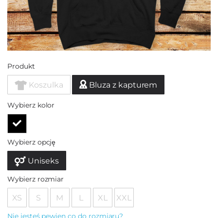
Produkt
Koszulka
Bluza z kapturem
Wybierz kolor
Wybierz opcję
Uniseks
Wybierz rozmiar
XS
S
M
L
XL
XXL
Nie jesteś pewien co do rozmiaru?