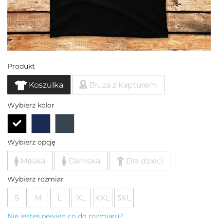
Produkt
Koszulka
Bluza z kapturem
Wybierz kolor
Wybierz opcję
Męska
Damska
Dla dzieci
Wybierz rozmiar
S
M
L
XL
XXL
3XL
Nie jesteś pewien co do rozmiaru?