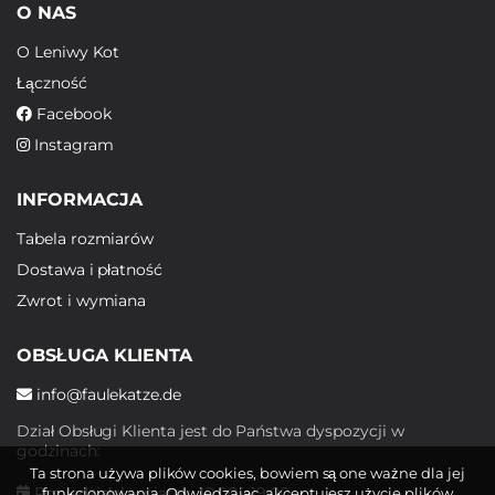
O NAS
O Leniwy Kot
Łączność
Facebook
Instagram
INFORMACJA
Tabela rozmiarów
Dostawa i płatność
Zwrot i wymiana
OBSŁUGA KLIENTA
info@faulekatze.de
Dział Obsługi Klienta jest do Państwa dyspozycji w
godzinach:
Ta strona używa plików cookies, bowiem są one ważne dla jej
Poniedziałek - piątek: 10:00 - 19:00
funkcjonowania. Odwiedzając, akceptujesz użycie plików