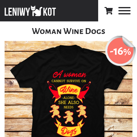
Woman Wine Dogs
-16
%