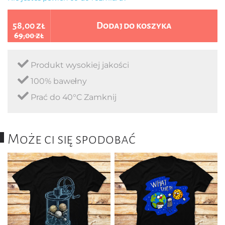
58,00 zł
Dodaj do koszyka
69,00 zł
Produkt wysokiej jakości
100% bawełny
Prać do 40°C Zamknij
Może ci się spodobać