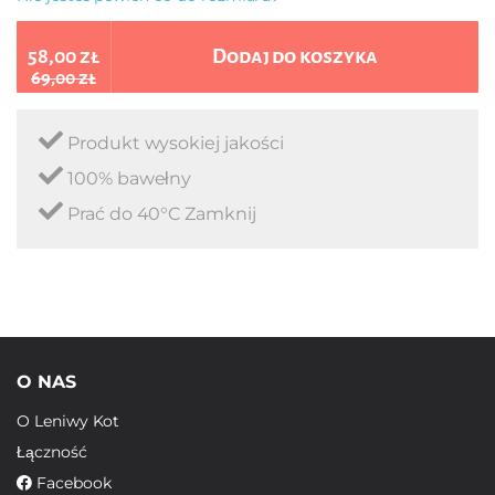
58,00 zł
Dodaj do koszyka
69,00 zł
Produkt wysokiej jakości
100% bawełny
Prać do 40°C Zamknij
O NAS
O Leniwy Kot
Łączność
Facebook