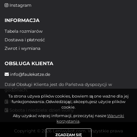
Instagram
INFORMACJA
Tabela rozmiarów
Dostawa i płatność
Zwrot i wymiana
OBSŁUGA KLIENTA
info@faulekatze.de
Dział Obsługi Klienta jest do Państwa dyspozycji w
godzinach:
Ta strona używa plików cookies, bowiem są one ważne dla jej
Poniedziałek - piątek: 10:00 - 19:00
funkcjonowania. Odwiedzając, akceptujesz użycie plików
cookie.
Sobota i niedziela: dzień wolny
Aby uzyskać więcej informacji, przeczytaj nasze
Warunki
korzystania
.
Copyright © 2026 Leniwykot.com. Wszystkie prawa
ZGADZAM SIĘ
zastrzeżone.