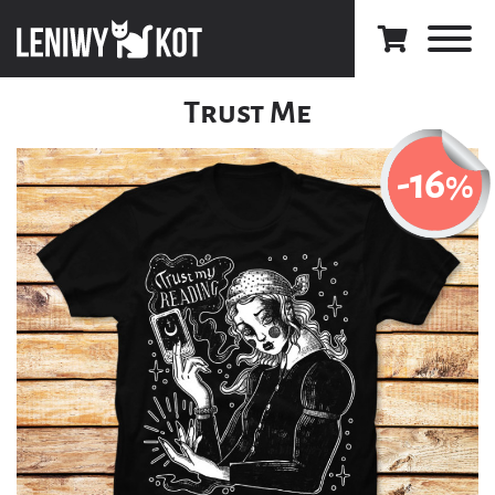
Trust Me
-16
%