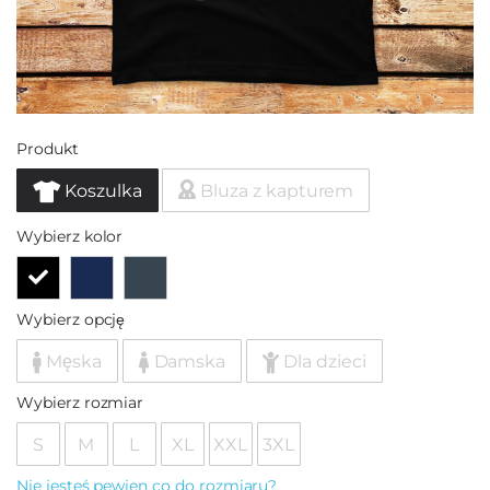
Produkt
Koszulka
Bluza z kapturem
Wybierz kolor
Wybierz opcję
Męska
Damska
Dla dzieci
Wybierz rozmiar
S
M
L
XL
XXL
3XL
Nie jesteś pewien co do rozmiaru?