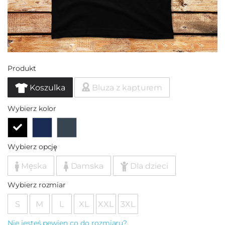
Produkt
Koszulka
Bluza z kapturem
Wybierz kolor
Wybierz opcję
Męska
Damska
Dla dzieci
Wybierz rozmiar
S
M
L
XL
XXL
3XL
Nie jesteś pewien co do rozmiaru?