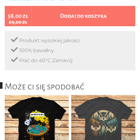
58,00 zł
Dodaj do koszyka
69,00 zł
Produkt wysokiej jakości
100% bawełny
Prać do 40°C Zamknij
Może ci się spodobać