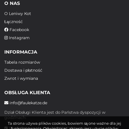
O NAS
O Leniwy Kot
Łączność
Facebook
Instagram
INFORMACJA
Tabela rozmiarów
Dostawa i płatność
Zwrot i wymiana
OBSŁUGA KLIENTA
info@faulekatze.de
Dział Obsługi Klienta jest do Państwa dyspozycji w
godzinach:
Ta strona używa plików cookies, bowiem są one ważne dla jej
Poniedziałek - piątek: 10:00 - 19:00
funkcjonowania. Odwiedzając, akceptujesz użycie plików