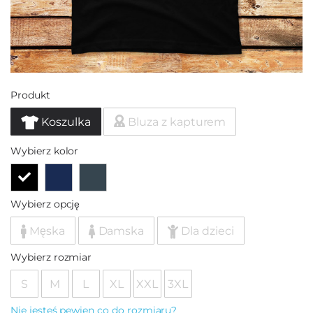
Produkt
Koszulka
Bluza z kapturem
Wybierz kolor
Wybierz opcję
Męska
Damska
Dla dzieci
Wybierz rozmiar
S
M
L
XL
XXL
3XL
Nie jesteś pewien co do rozmiaru?