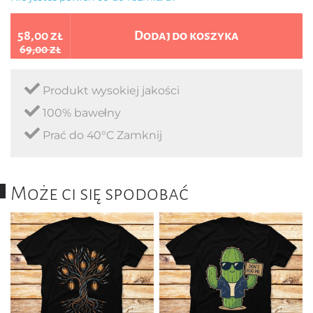
58,00 zł
Dodaj do koszyka
69,00 zł
Produkt wysokiej jakości
100% bawełny
Prać do 40°C Zamknij
Może ci się spodobać