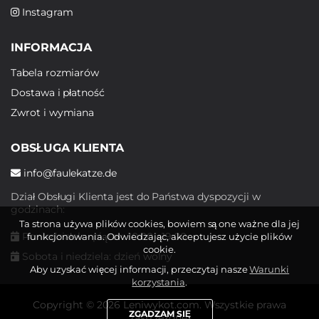
Instagram
INFORMACJA
Tabela rozmiarów
Dostawa i płatność
Zwrot i wymiana
OBSŁUGA KLIENTA
info@faulekatze.de
Dział Obsługi Klienta jest do Państwa dyspozycji w
godzinach:
Ta strona używa plików cookies, bowiem są one ważne dla jej
Poniedziałek - piątek: 10:00 - 19:00
funkcjonowania. Odwiedzając, akceptujesz użycie plików
cookie.
Sobota i niedziela: dzień wolny
Aby uzyskać więcej informacji, przeczytaj nasze
Warunki
korzystania
.
Copyright © 2026 Leniwykot.com. Wszystkie prawa
ZGADZAM SIĘ
zastrzeżone.