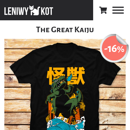
The Great Kaiju
-16
%