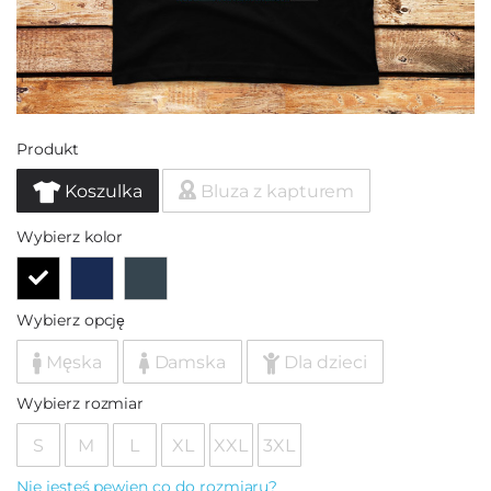
Produkt
Koszulka
Bluza z kapturem
Wybierz kolor
Wybierz opcję
Męska
Damska
Dla dzieci
Wybierz rozmiar
S
M
L
XL
XXL
3XL
Nie jesteś pewien co do rozmiaru?