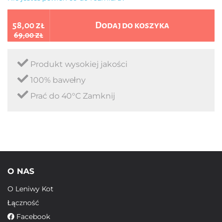
58,00 zł
Dodaj do koszyka
69,00 zł
Produkt wysokiej jakości
100% bawełny
Prać do 40°C Zamknij
O NAS
O Leniwy Kot
Łączność
Facebook