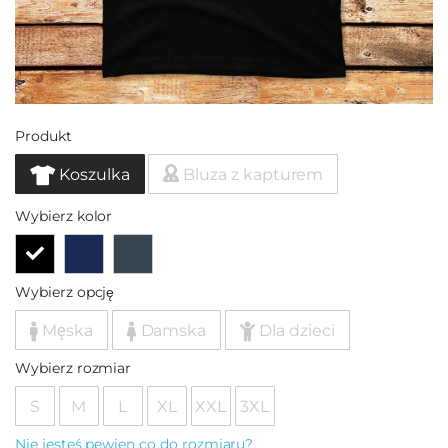
Produkt
Koszulka
Bluza z kapturem
Wybierz kolor
Wybierz opcję
Męska
Damska
Dla dzieci
Wybierz rozmiar
S
M
L
XL
XXL
3XL
Nie jesteś pewien co do rozmiaru?