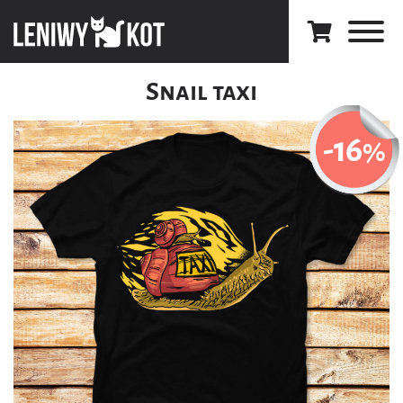
Snail taxi
-16
%