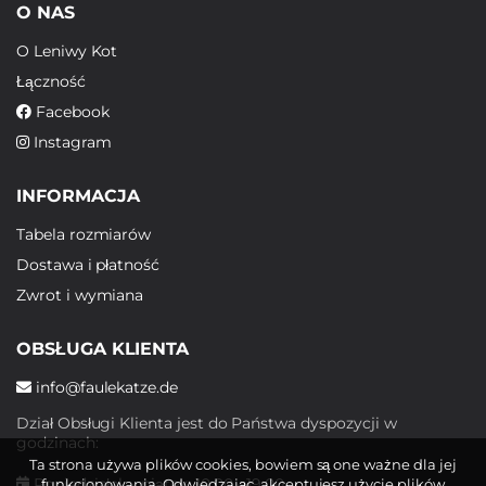
O NAS
O Leniwy Kot
Łączność
Facebook
Instagram
INFORMACJA
Tabela rozmiarów
Dostawa i płatność
Zwrot i wymiana
OBSŁUGA KLIENTA
info@faulekatze.de
Dział Obsługi Klienta jest do Państwa dyspozycji w
godzinach:
Ta strona używa plików cookies, bowiem są one ważne dla jej
Poniedziałek - piątek: 10:00 - 19:00
funkcjonowania. Odwiedzając, akceptujesz użycie plików