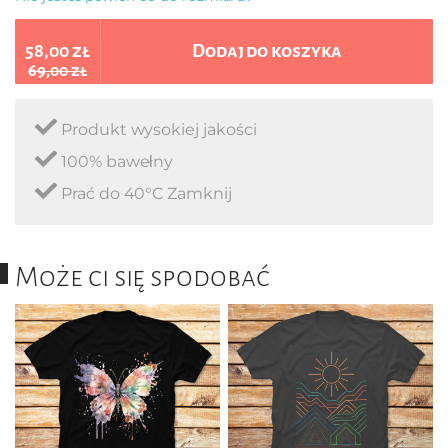
58,00 zł
Dodaj do koszyka
69,00 zł
Produkt wysokiej jakości
100% bawełny
Prać do 40°C Zamknij
Może ci się spodobać