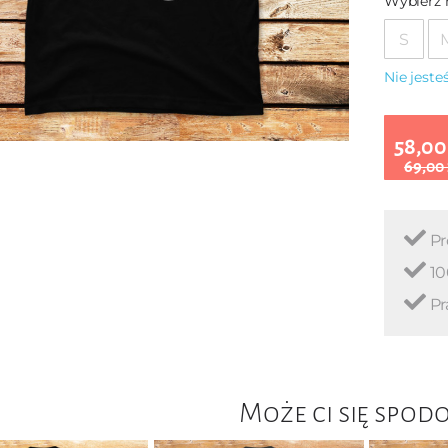
Wybierz 
S
Nie jest
58,00
69,00
Pr
10
Pr
Może ci się spod