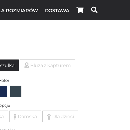
LA ROZMIARÓW
DOSTAWA
szulka
Bluza z kapturem
kolor
opcję
ka
Damska
Dla dzieci