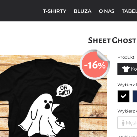
T-SHIRTY
BLUZA
O NAS
TABE
Sheet Ghost
Produkt
-16
%
Ko
Wybierz 
Wybierz 
Męs