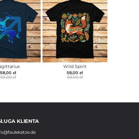
agittarius
Wild Spirit
58,00 zł
58,00 zł
69,00 zł
69,00 zł
ŁUGA KLIENTA
fo@faulekatze.de