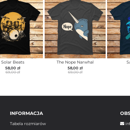
Solar Beats
The Nope Narwhal
S
58,00 zł
58,00 zł
69,00 zł
69,00 zł
INFORMACJA
OBS
Tabela rozmiarów
in