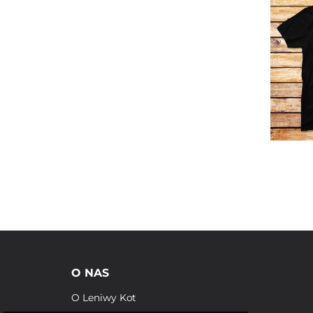
O NAS
O Leniwy Kot