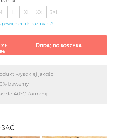
rozmiar
M
L
XL
XXL
3XL
eś pewien co do rozmiaru?
 zł
Dodaj do koszyka
 zł
odukt wysokiej jakości
0% bawełny
ać do 40°C Zamknij
obać