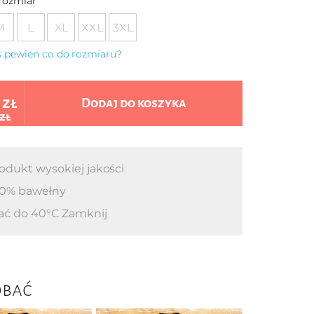
rozmiar
M
L
XL
XXL
3XL
eś pewien co do rozmiaru?
 zł
Dodaj do koszyka
 zł
odukt wysokiej jakości
0% bawełny
ać do 40°C Zamknij
obać