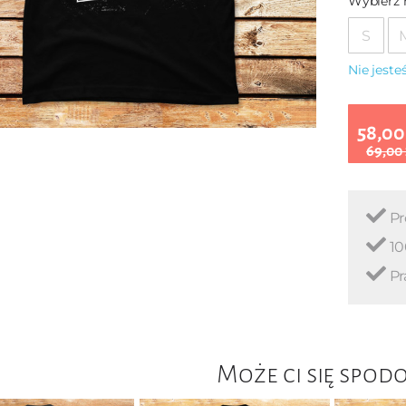
Wybierz 
S
Nie jest
58,00
69,00
Pr
10
Pr
Może ci się spod