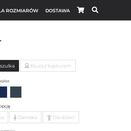
LA ROZMIARÓW
DOSTAWA
l
szulka
Bluza z kapturem
kolor
opcję
ka
Damska
Dla dzieci