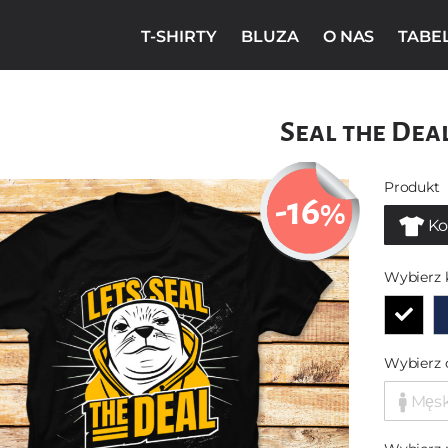
T-SHIRTY
BLUZA
O NAS
TABE
Seal the Dea
Produkt
-16
%
Ko
Wybierz 
Wybierz 
Męs