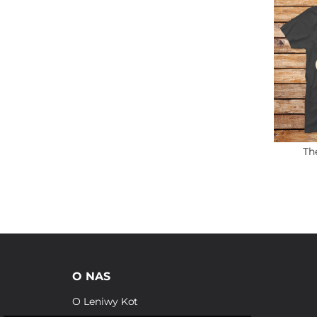
Th
O NAS
O Leniwy Kot