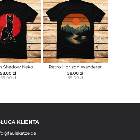
n Shadow Neko
Retro Horizon Wanderer
58,00 zł
58,00 zł
69,00 zł
69,00 zł
ŁUGA KLIENTA
fo@faulekatze.de