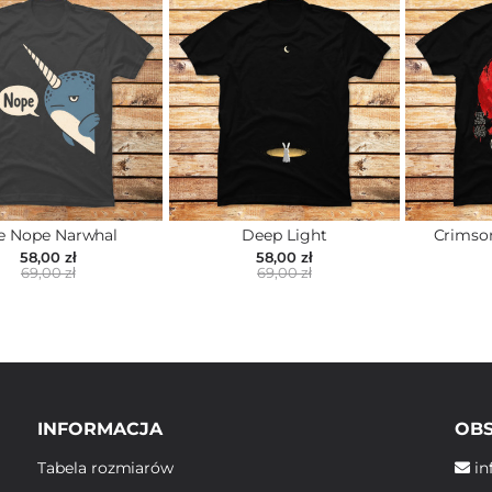
e Nope Narwhal
Deep Light
Crimso
58,00 zł
58,00 zł
69,00 zł
69,00 zł
INFORMACJA
OBS
Tabela rozmiarów
in