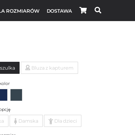
LA ROZMIARÓW
DOSTAWA
szulka
Bluza z kapturem
kolor
opcję
ka
Damska
Dla dzieci