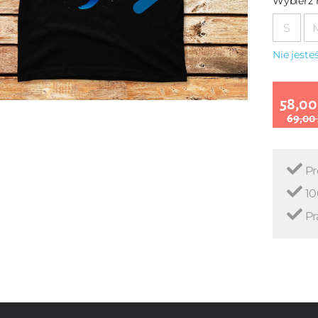
Wybierz 
S
Nie jest
58,00
69,00
Pr
10
Pr