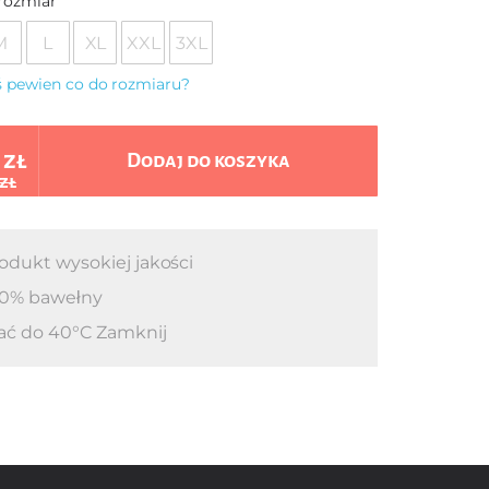
rozmiar
M
L
XL
XXL
3XL
eś pewien co do rozmiaru?
 zł
Dodaj do koszyka
 zł
odukt wysokiej jakości
0% bawełny
ać do 40°C Zamknij