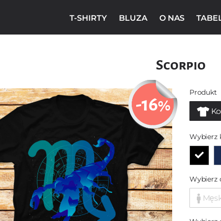
T-SHIRTY
BLUZA
O NAS
TABE
Scorpio
Produkt
-16
%
Ko
Wybierz 
Wybierz 
Męs