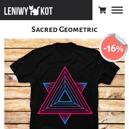
Sacred Geometric
-16
%