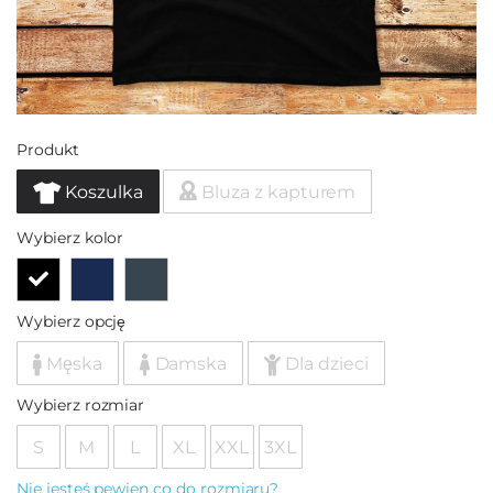
Produkt
Koszulka
Bluza z kapturem
Wybierz kolor
Wybierz opcję
Męska
Damska
Dla dzieci
Wybierz rozmiar
S
M
L
XL
XXL
3XL
Nie jesteś pewien co do rozmiaru?