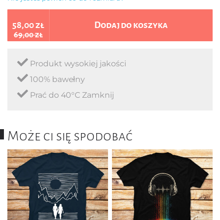
58,00 zł
Dodaj do koszyka
69,00 zł
Produkt wysokiej jakości
100% bawełny
Prać do 40°C Zamknij
Może ci się spodobać