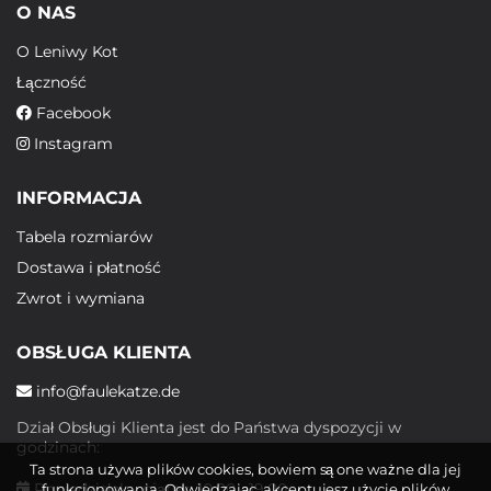
O NAS
O Leniwy Kot
Łączność
Facebook
Instagram
INFORMACJA
Tabela rozmiarów
Dostawa i płatność
Zwrot i wymiana
OBSŁUGA KLIENTA
info@faulekatze.de
Dział Obsługi Klienta jest do Państwa dyspozycji w
godzinach:
Ta strona używa plików cookies, bowiem są one ważne dla jej
Poniedziałek - piątek: 10:00 - 19:00
funkcjonowania. Odwiedzając, akceptujesz użycie plików